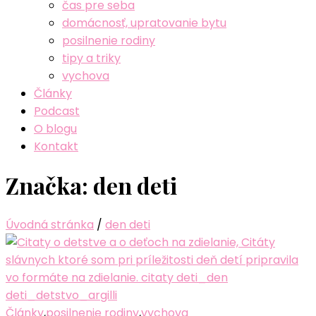
čas pre seba
domácnosť, upratovanie bytu
posilnenie rodiny
tipy a triky
vychova
Články
Podcast
O blogu
Kontakt
Značka:
den deti
Úvodná stránka
/
den deti
Články
,
posilnenie rodiny
,
vychova