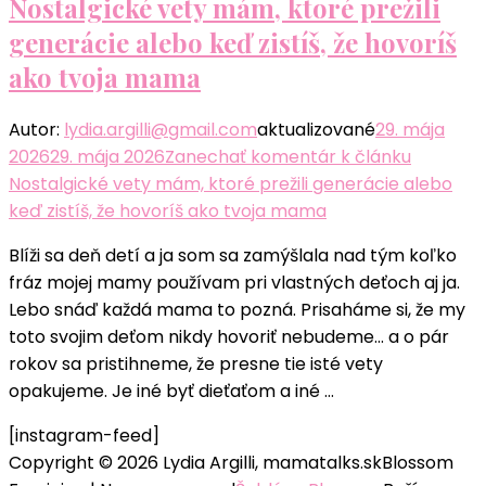
Nostalgické vety mám, ktoré prežili
generácie alebo keď zistíš, že hovoríš
ako tvoja mama
Autor:
lydia.argilli@gmail.com
aktualizované
29. mája
2026
29. mája 2026
Zanechať komentár
k článku
Nostalgické vety mám, ktoré prežili generácie alebo
keď zistíš, že hovoríš ako tvoja mama
Blíži sa deň detí a ja som sa zamýšlala nad tým koľko
fráz mojej mamy používam pri vlastných deťoch aj ja.
Lebo snáď každá mama to pozná. Prisaháme si, že my
toto svojim deťom nikdy hovoriť nebudeme… a o pár
rokov sa pristihneme, že presne tie isté vety
opakujeme. Je iné byť dieťaťom a iné …
[instagram-feed]
Copyright © 2026 Lydia Argilli, mamatalks.sk
Blossom