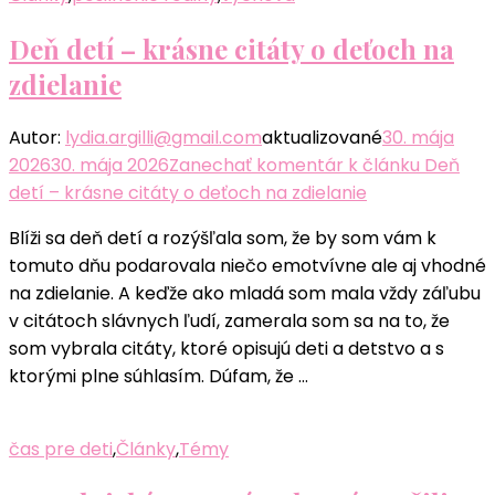
Deň detí – krásne citáty o deťoch na
zdielanie
Autor:
lydia.argilli@gmail.com
aktualizované
30. mája
2026
30. mája 2026
Zanechať komentár
k článku Deň
detí – krásne citáty o deťoch na zdielanie
Blíži sa deň detí a rozýšľala som, že by som vám k
tomuto dňu podarovala niečo emotvívne ale aj vhodné
na zdielanie. A keďže ako mladá som mala vždy záľubu
v citátoch slávnych ľudí, zamerala som sa na to, že
som vybrala citáty, ktoré opisujú deti a detstvo a s
ktorými plne súhlasím. Dúfam, že …
čas pre deti
,
Články
,
Témy