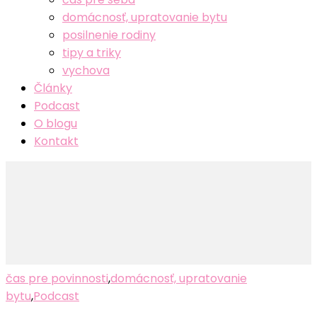
domácnosť, upratovanie bytu
posilnenie rodiny
tipy a triky
vychova
Články
Podcast
O blogu
Kontakt
čas pre povinnosti
,
domácnosť, upratovanie
bytu
,
Podcast