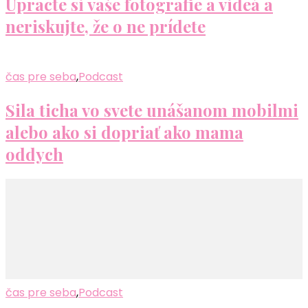
Upracte si vaše fotografie a videá a
neriskujte, že o ne prídete
čas pre seba
,
Podcast
Sila ticha vo svete unášanom mobilmi
alebo ako si dopriať ako mama
oddych
čas pre seba
,
Podcast