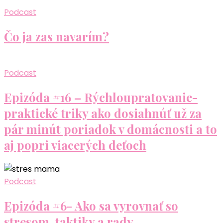
Podcast
Čo ja zas navarím?
Podcast
Epizóda #16 – Rýchloupratovanie-
praktické triky ako dosiahnúť už za
pár minút poriadok v domácnosti a to
aj popri viacerých deťoch
Podcast
Epizóda #6- Ako sa vyrovnať so
stresom, taktiky a rady