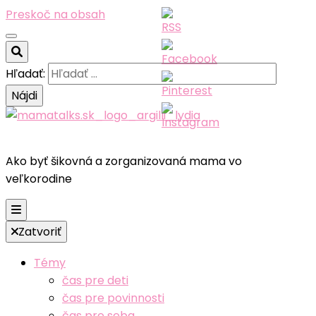
Preskoč na obsah
Hľadať:
Ako byť šikovná a zorganizovaná mama vo
veľkorodine
Zatvoriť
Témy
čas pre deti
čas pre povinnosti
čas pre seba