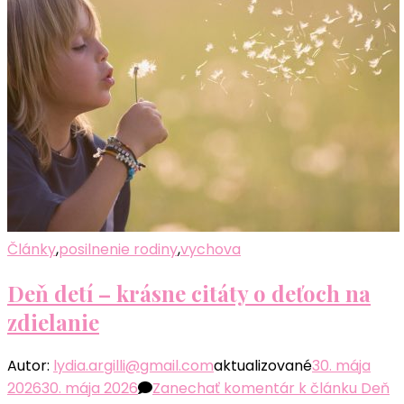
Články
,
posilnenie rodiny
,
vychova
Deň detí – krásne citáty o deťoch na
zdielanie
Autor:
lydia.argilli@gmail.com
aktualizované
30. mája
2026
30. mája 2026
Zanechať komentár
k článku Deň