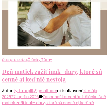
čas pre seba
,
Články
,
Témy
Deň matiek zažiť inak- dary, ktoré sú
cenné aj keď nič nestoja
Autor:
lydia.argilli@gmail.com
aktualizované
4. mája
2026
27. apríla 2026
Zanechať komentár
k článku Deň
matiek zažiť inak- dary, ktoré sú cenné aj keď nič