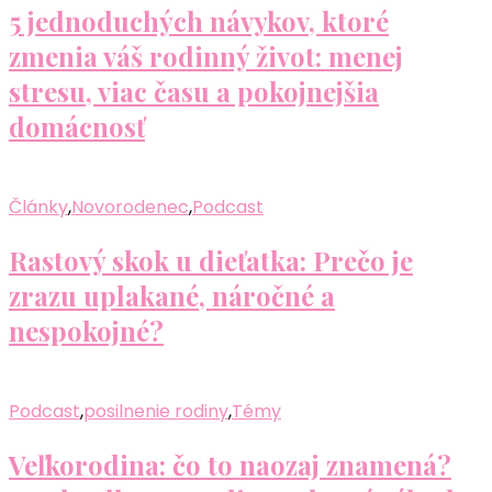
5 jednoduchých návykov, ktoré
zmenia váš rodinný život: menej
stresu, viac času a pokojnejšia
domácnosť
Články
,
Novorodenec
,
Podcast
Rastový skok u dieťatka: Prečo je
zrazu uplakané, náročné a
nespokojné?
Podcast
,
posilnenie rodiny
,
Témy
Veľkorodina: čo to naozaj znamená?