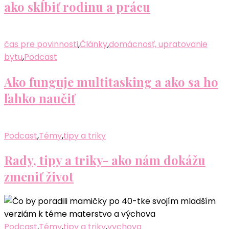
ako skĺbiť rodinu a prácu
čas pre povinnosti
,
Články
,
domácnosť, upratovanie
bytu
,
Podcast
Ako funguje multitasking a ako sa ho
ľahko naučiť
Podcast
,
Témy
,
tipy a triky
Rady, tipy a triky- ako nám dokážu
zmeniť život
Podcast
,
Témy
,
tipy a triky
,
vychova