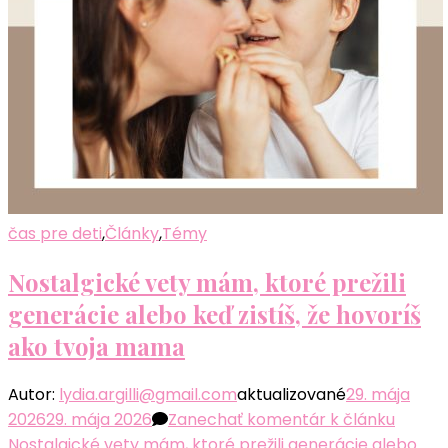
čas pre deti
,
Články
,
Témy
Nostalgické vety mám, ktoré prežili
generácie alebo keď zistíš, že hovoríš
ako tvoja mama
Autor:
lydia.argilli@gmail.com
aktualizované
29. mája
2026
29. mája 2026
Zanechať komentár
k článku
Nostalgické vety mám, ktoré prežili generácie alebo