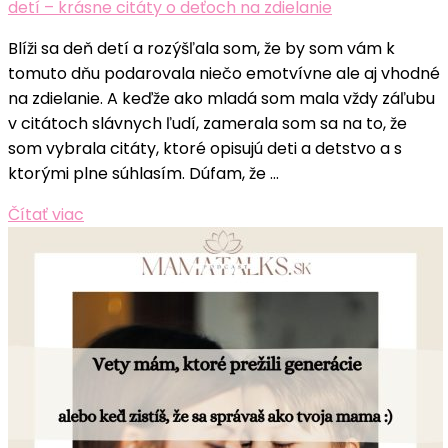
detí – krásne citáty o deťoch na zdielanie
Blíži sa deň detí a rozýšľala som, že by som vám k
tomuto dňu podarovala niečo emotvívne ale aj vhodné
na zdielanie. A keďže ako mladá som mala vždy záľubu
v citátoch slávnych ľudí, zamerala som sa na to, že
som vybrala citáty, ktoré opisujú deti a detstvo a s
ktorými plne súhlasím. Dúfam, že …
Čítať viac