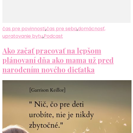
čas pre povinnosti
,
čas pre seba
,
domácnosť,
upratovanie bytu
,
Podcast
Ako začať pracovať na lepšom
plánovaní dňa ako mama už pred
narodením nového dieťatka