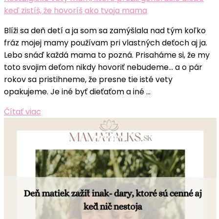
keď zistíš, že hovoríš ako tvoja mama
Blíži sa deň detí a ja som sa zamýšlala nad tým koľko
fráz mojej mamy používam pri vlastných deťoch aj ja.
Lebo snáď každá mama to pozná. Prisaháme si, že my
toto svojim deťom nikdy hovoriť nebudeme… a o pár
rokov sa pristihneme, že presne tie isté vety
opakujeme. Je iné byť dieťaťom a iné …
Čítať viac