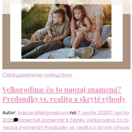
Články
,
posilnenie rodiny
,
Témy
Veľkorodina: čo to naozaj znamená?
Predsudky vs. realita a skryté výhody
Autor:
lydia.argilli@gmail.com
na
17. apríla 2026
17. apríla
2026
Zanechať komentár
k článku Veľkorodina: čo to
naozaj znamená? Predsudky vs. realita a skryté výhody