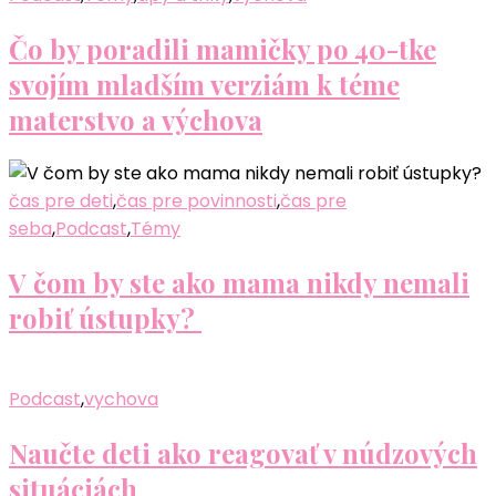
Čo by poradili mamičky po 40-tke
svojím mladším verziám k téme
materstvo a výchova
čas pre deti
,
čas pre povinnosti
,
čas pre
seba
,
Podcast
,
Témy
V čom by ste ako mama nikdy nemali
robiť ústupky?
Podcast
,
vychova
Naučte deti ako reagovať v núdzových
situáciách