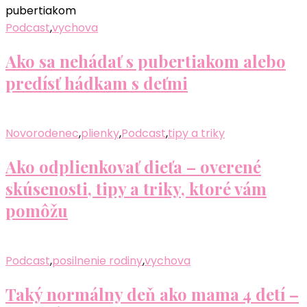
Podcast
,
vychova
Ako sa nehádať s pubertiakom alebo
predísť hádkam s deťmi
Novorodenec
,
plienky
,
Podcast
,
tipy a triky
Ako odplienkovať dieťa – overené
skúsenosti, tipy a triky, ktoré vám
pomôžu
Podcast
,
posilnenie rodiny
,
vychova
Taký normálny deň ako mama 4 detí –