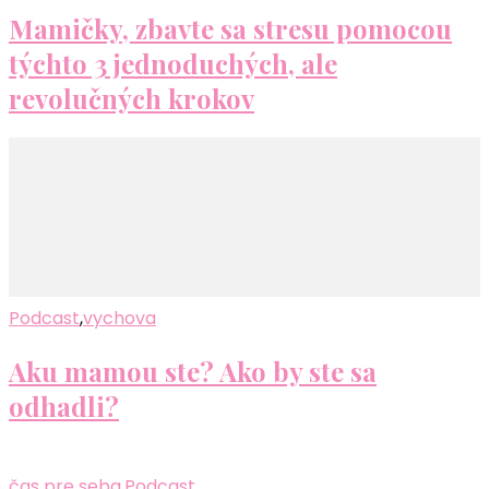
Mamičky, zbavte sa stresu pomocou
týchto 3 jednoduchých, ale
revolučných krokov
Podcast
,
vychova
Aku mamou ste? Ako by ste sa
odhadli?
čas pre seba
,
Podcast