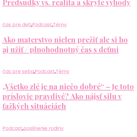
Predsudky vs. realita a skryté výhody
čas pre deti
,
Podcast
,
Témy
Ako materstvo nielen prežiť ale si ho
aj užiť / plnohodnotný čas s deťmi
čas pre seba
,
Podcast
,
Témy
„Všetko zlé je na niečo dobré“ – Je toto
príslovie pravdivé? Ako nájsť silu v
ťažkých situáciách
Podcast
,
posilnenie rodiny