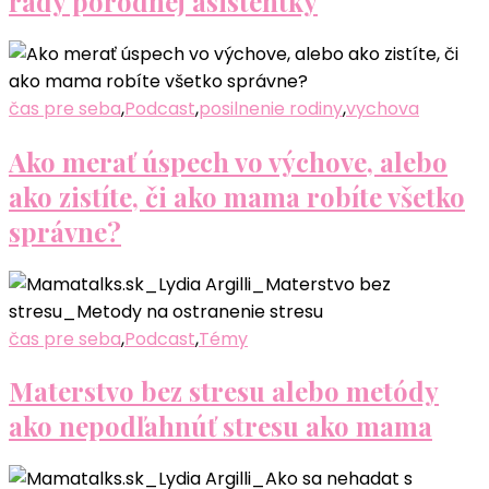
rady pôrodnej asistentky
čas pre seba
,
Podcast
,
posilnenie rodiny
,
vychova
Ako merať úspech vo výchove, alebo
ako zistíte, či ako mama robíte všetko
správne?
čas pre seba
,
Podcast
,
Témy
Materstvo bez stresu alebo metódy
ako nepodľahnúť stresu ako mama