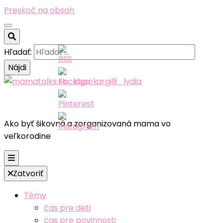
Preskoč na obsah
Hľadať:
Ako byť šikovná a zorganizovaná mama vo
veľkorodine
Zatvoriť
Témy
čas pre deti
čas pre povinnosti