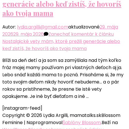
generácie alebo keď zistíš, že hovoríš
ako tvoja mama
Autor:
lydia.argilli@gmail.com
aktualizované
29. mája
2026
29. mája 2026
Zanechať komentár
k článku
Nostalgické vety mám, ktoré prežili generácie alebo
keď zistíš, že hovoríš ako tvoja mama
Blíži sa deň detí a ja som sa zamýšlala nad tým koľko
fráz mojej mamy používam pri vlastných deťoch aj ja.
Lebo snáď každá mama to pozná. Prisaháme si, že my
toto svojim deťom nikdy hovoriť nebudeme… a o pár
rokov sa pristihneme, že presne tie isté vety
opakujeme. Je iné byť dieťaťom a iné …
[instagram-feed]
Copyright © 2026 Lydia Argilli, mamatalks.sk
Blossom
Feminine | Naprogramoval
Šablóny Blossom
.Beží na