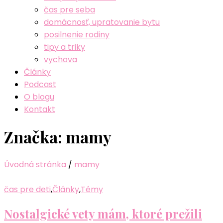
čas pre seba
domácnosť, upratovanie bytu
posilnenie rodiny
tipy a triky
vychova
Články
Podcast
O blogu
Kontakt
Značka:
mamy
Úvodná stránka
/
mamy
čas pre deti
,
Články
,
Témy
Nostalgické vety mám, ktoré prežili