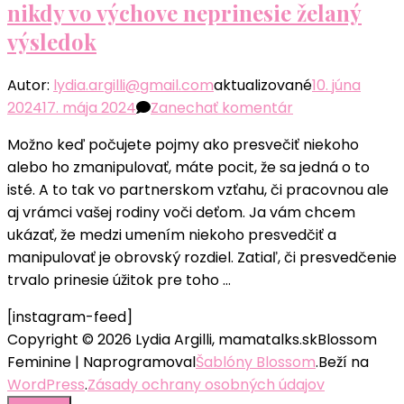
nikdy vo výchove neprinesie želaný
výsledok
Autor:
lydia.argilli@gmail.com
aktualizované
10. júna
k
2024
17. mája 2024
Zanechať komentár
článku
Možno keď počujete pojmy ako presvečiť niekoho
Umenie
alebo ho zmanipulovať, máte pocit, že sa jedná o to
presvedčiť
isté. A to tak vo partnerskom vzťahu, či pracovnou ale
a
aj vrámci vašej rodiny voči deťom. Ja vám chcem
aký
ukázať, že medzi umením niekoho presvedčiť a
je
manipulovať je obrovský rozdiel. Zatiaľ, či presvedčenie
rozdiel
trvalo prinesie úžitok pre toho …
k
manipulácii.
[instagram-feed]
A
Copyright © 2026 Lydia Argilli, mamatalks.sk
Blossom
prečo
Feminine | Naprogramoval
Šablóny Blossom
.Beží na
manipulovanie
WordPress
.
Zásady ochrany osobných údajov
nikdy