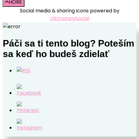
HORE
vo
Social media & sharing icons powered by
výchove
UltimatelySocial
neprinesie
želaný
výsledok
Páči sa ti tento blog? Poteším
sa keď ho budeš zdielať