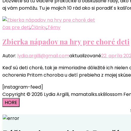
Dozviete sa tu viaceré praktické a odskúšané rady, ak
aj vám pomôžu. Tu je mojich 10 rád ako si poradiť s kaš
čas pre deti
,
Články
,
Témy
Zbierka nápadov na hry pre choré deti
Autor:
lydia.argilli@gmail.com
aktualizované
22. apríla 20
Keď sú deti choré, tak je mimoriadne dôležité ich nielen
ochorenia Pritom choroba u detí prebieha z mojej skúseno
[instagram-feed]
Copyright © 2026 Lydia Argilli, mamatalks.sk
Blossom Fem
HORE