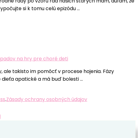
írodné rady po vzoru rád našich starých mám, dúfam, že
ypočujte si k tomu celú epizódu …
padov na hry pre choré deti
y, ale takisto im pomôcť v procese hojenia. Fázy
e dieťa apatické a má buď bolesti …
ss
.
Zásady ochrany osobných údajov
l