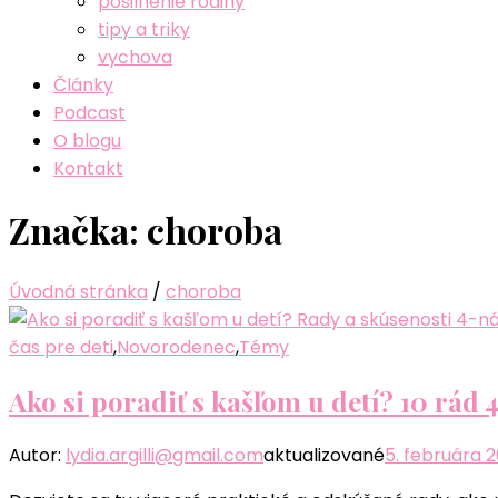
posilnenie rodiny
tipy a triky
vychova
Články
Podcast
O blogu
Kontakt
Značka:
choroba
Úvodná stránka
/
choroba
čas pre deti
,
Novorodenec
,
Témy
Ako si poradiť s kašľom u detí? 10 rá
Autor:
lydia.argilli@gmail.com
aktualizované
5. februára 