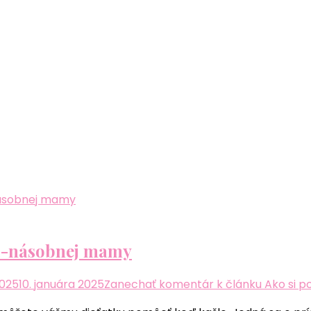
d 4-násobnej mamy
2025
10. januára 2025
Zanechať komentár
k článku Ako si p