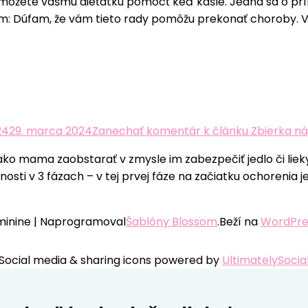
o môžete vášmu dieťatku pomôcť keď kašle. Jedná sa o pr
ľom: Dúfam, že vám tieto rady pomôžu prekonať choroby. V
24
29. marca 2024
Zanechať komentár
k článku Zbierka ná
 ako mama zaobstarať v zmysle im zabezpečiť jedlo či liek
sti v 3 fázach – v tej prvej fáze na začiatku ochorenia j
inine | Naprogramoval
Šablóny Blossom
.Beží na
WordPre
Social media & sharing icons powered by
UltimatelySocia