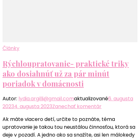
Články
Rýchloupratovanie- praktické triky
ako dosiahnúť už za pár minút
poriadok v domácnosti
Autor:
lydia.argilli@gmail.com
aktualizované
6. augusta
k
2023
4. augusta 2023
Zanechať komentár
článku
Ak máte viacero detí, určite to poznáte, téma
Rýchloupratova
upratovanie je takou tou neustálou činnosťou, ktorá sa
praktické
deje v pozadí. A jedno ako sa snažíte, asi len málokedy
triky