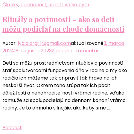
Články
,
domácnosť, upratovanie bytu
Rituály a povinnosti – ako sa deti
môžu podielať na chode domácnosti
Autor:
lydia.argilli@gmail.com
aktualizované
3. marca
k
2024
18. augusta 2023
Zanechať komentár
článku
Deti sa môžu prostredníctvom rituálov a povinností
Rituály
stať spolutvorcami fungovania dňa v rodine a my ako
a
rodičia ich môžeme tak pripraviť tak hravo na ich
povinnosti
neskorší život. Okrem toho stúpa tak ich pocit
–
dôležitosti a nenahraditeľnosti vrámci rodine, vďaka
ako
tomu, že sa spolupodielajú na dennom konaní vrámci
sa
rodiny. Je to omnoho silnejšie, ako keby sme …
deti
môžu
podielať
Podcast
na