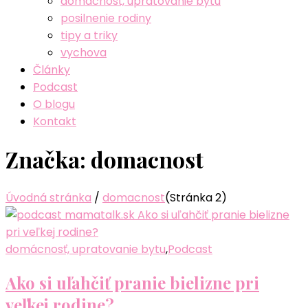
domácnosť, upratovanie bytu
posilnenie rodiny
tipy a triky
vychova
Články
Podcast
O blogu
Kontakt
Značka:
domacnost
Úvodná stránka
/
domacnost
(Stránka 2)
domácnosť, upratovanie bytu
,
Podcast
Ako si uľahčiť pranie bielizne pri
veľkej rodine?