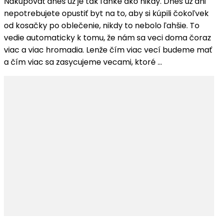
Nakupovať dnes už je tak ľahké ako nikdy. Dnes už ani
Chcete
nepotrebujete opustiť byt na to, aby si kúpili čokoľvek
mať
od kosačky po oblečenie, nikdy to nebolo ľahšie. To
vždy
vedie automaticky k tomu, že nám sa veci doma čoraz
upratané?
viac a viac hromadia. Lenže čím viac vecí budeme mať
a čím viac sa zasycujeme vecami, ktoré …