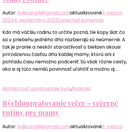
Autor:
lydia.argilli@gmail.com
aktualizované
3. marca
k
2024
4. septembra 2023
Zanechať komentár
článku
Kdo má väčšiu rodinu to určite pozná, tie kopy šiat čo
Ako
sa v priebehu jedného dňa nazbierajú sú neúmerné. A
si
tak je pranie a neskôr starostlivosť o bielizen akousi
uľahčiť
prirodzenou časťou dňa každej mamy, ktorú ani z
pranie
pohľadu času nemožno podceniť. Sú však rôzne cesty,
bielizne
ako si aj túto nemilú povinnosť uľahčiť a možno aj …
pri
veľkej
rodine?
domácnosť, upratovanie bytu
,
Podcast
Rýchloupratovanie večer – večerné
rutiny pre mamy
Autor:
lydia.argilli@gmail.com
aktualizované
3. marca