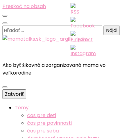
Preskoč na obsah
Hľadať:
Ako byť šikovná a zorganizovaná mama vo
veľkorodine
Zatvoriť
Témy
čas pre deti
čas pre povinnosti
čas pre seba