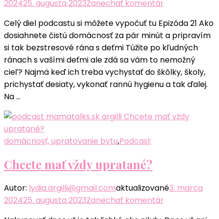
k
2024
25. augusta 2023
Zanechať komentár
článku
Celý diel podcastu si môžete vypočuť tu Epizóda 21 Ako
Rýchloupratov
dosiahnete čistú domácnosť za pár minút a pripravím
večer
si tak bezstresové rána s deťmi Túžite po kľudných
–
ránach s vašími deťmi ale zdá sa vám to nemožný
večerné
cieľ? Najmä keď ich treba vychystať do škôlky, školy,
rutiny
prichystať desiaty, vykonať rannú hygienu a tak ďalej.
pre
Na …
mamy
domácnosť, upratovanie bytu
,
Podcast
Chcete mať vždy upratané?
Autor:
lydia.argilli@gmail.com
aktualizované
3. marca
k
2024
25. augusta 2023
Zanechať komentár
článku