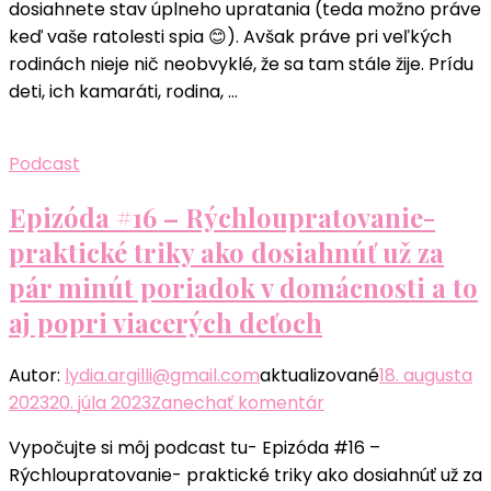
dosiahnete stav úplneho upratania (teda možno práve
ako
keď vaše ratolesti spia 😊). Avšak práve pri veľkých
dosiahnúť
rodinách nieje nič neobvyklé, že sa tam stále žije. Prídu
už
deti, ich kamaráti, rodina, …
za
pár
minút
Podcast
poriadok
v
Epizóda #16 – Rýchloupratovanie-
domácnosti
praktické triky ako dosiahnúť už za
pár minút poriadok v domácnosti a to
aj popri viacerých deťoch
Autor:
lydia.argilli@gmail.com
aktualizované
18. augusta
k
2023
20. júla 2023
Zanechať komentár
článku
Vypočujte si môj podcast tu- Epizóda #16 –
Epizóda
Rýchloupratovanie- praktické triky ako dosiahnúť už za
#16