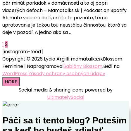
pár minút poriadok v domácnosti a to aj popri
–
viacerých deťoch – Mamatalks.sk | Podcast on Spotify
Rýchloupratovanie
Ak máte viacero detí, určite to poznáte, téma
praktické
upratovanie je takou tou neustálou činnosťou, ktorá sa
triky
deje v pozadí. A jedno ako sa …
ako
dosiahnúť
Navigácia
Stránka
Stránka
1
2
už
[instagram-feed]
v
za
Copyright © 2026 Lydia Argilli, mamatalks.sk
Blossom
pár
článkoch
Feminine | Naprogramoval
Šablóny Blossom
.Beží na
minút
WordPress
.
Zásady ochrany osobných údajov
poriadok
HORE
v
Social media & sharing icons powered by
domácnosti
UltimatelySocial
a
to
aj
Páči sa ti tento blog? Poteším
popri
sa keď ho budeš zdielať
viacerých