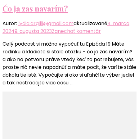
chode
Čo ja zas navarím?
domácnosti
Autor:
lydia.argilli@gmail.com
aktualizované
4. marca
k
2024
9. augusta 2023
Zanechať komentár
článku
Celý podcast si môžno vypočuť tu Epizóda 19 Máte
Čo
rodinku a kladiete si stále otázku – čo ja zas navarím?
ja
a ako na potvoru práve vtedy keď to potrebujete, vás
zas
proste nič nevie napadnúť a máte pocit, že varíte stále
navarím?
dokola tie isté. Vypočujte si ako si uľahčíte výber jediel
a tak nestrácajte viac času …