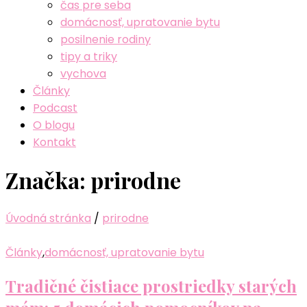
čas pre seba
domácnosť, upratovanie bytu
posilnenie rodiny
tipy a triky
vychova
Články
Podcast
O blogu
Kontakt
Značka:
prirodne
Úvodná stránka
/
prirodne
Články
,
domácnosť, upratovanie bytu
Tradičné čistiace prostriedky starých