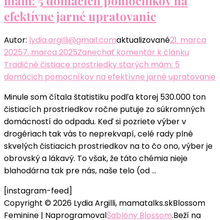
mám: 5 domácich pomocníkov na
efektívne jarné upratovanie
Autor:
lydia.argilli@gmail.com
aktualizované
21. marca
2025
7. marca 2025
Zanechať komentár
k článku
Tradičné čistiace prostriedky starých mám: 5
domácich pomocníkov na efektívne jarné upratovanie
Minule som čítala štatistiku podľa ktorej 530.000 ton
čistiacích prostriedkov ročne putuje zo súkromných
domácností do odpadu. Keď si pozriete výber v
drogériach tak vás to neprekvapí, celé rady plné
skvelých čistiacich prostriedkov na to čo ono, výber je
obrovský a lákavý. To však, že táto chémia nieje
blahodárna tak pre nás, naše telo (od …
[instagram-feed]
Copyright © 2026 Lydia Argilli, mamatalks.sk
Blossom
Feminine | Naprogramoval
Šablóny Blossom
.Beží na