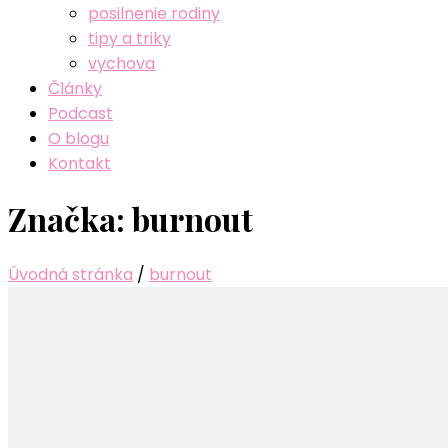
posilnenie rodiny
tipy a triky
vychova
Články
Podcast
O blogu
Kontakt
Značka:
burnout
Úvodná stránka
/
burnout