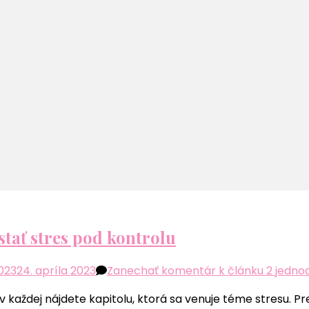
tať stres pod kontrolu
2023
24. apríla 2023
Zanechať komentár
k článku 2 jedno
v každej nájdete kapitolu, ktorá sa venuje téme stresu. Pre