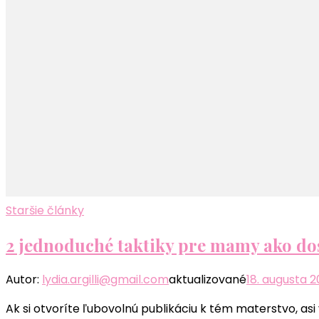
Staršie články
2 jednoduché taktiky pre mamy ako dos
Autor:
lydia.argilli@gmail.com
aktualizované
18. augusta 
Ak si otvoríte ľubovolnú publikáciu k tém materstvo, asi 