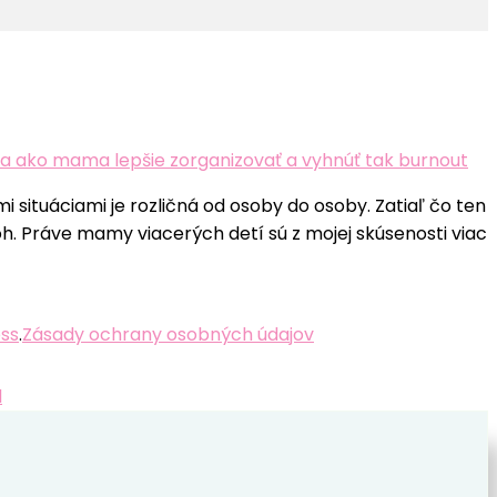
sa ako mama lepšie zorganizovať a vyhnúť tak burnout
i situáciami je rozličná od osoby do osoby. Zatiaľ čo ten
oh. Práve mamy viacerých detí sú z mojej skúsenosti viac
ss
.
Zásady ochrany osobných údajov
l