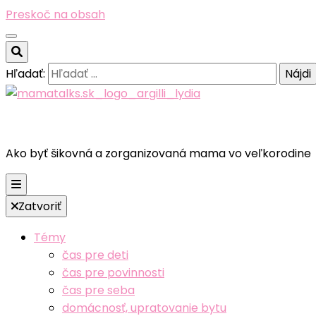
Preskoč na obsah
Hľadať:
Ako byť šikovná a zorganizovaná mama vo veľkorodine
Zatvoriť
Témy
čas pre deti
čas pre povinnosti
čas pre seba
domácnosť, upratovanie bytu