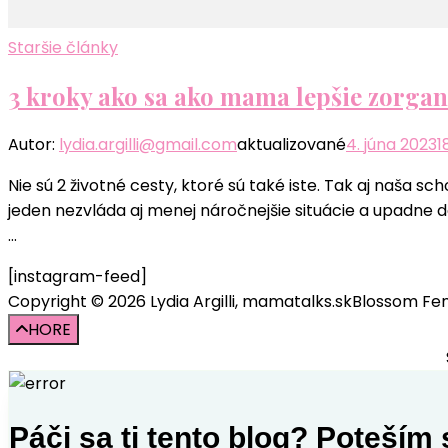
Staršie články
3 kroky ako sa ako mama lepšie zorgan
Autor:
lydia.argilli@gmail.com
aktualizované
4. júna 2023
1
Nie sú 2 životné cesty, ktoré sú také iste. Tak aj naša 
jeden nezvláda aj menej náročnejšie situácie a upadne d
…
[instagram-feed]
Copyright © 2026 Lydia Argilli, mamatalks.sk
Blossom Fem
HORE
Páči sa ti tento blog? Poteším