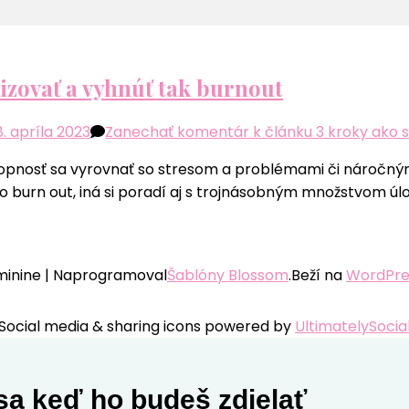
izovať a vyhnúť tak burnout
8. apríla 2023
Zanechať komentár
k článku 3 kroky ako 
schopnosť sa vyrovnať so stresom a problémami či náročným
o burn out, iná si poradí aj s trojnásobným množstvom úl
inine | Naprogramoval
Šablóny Blossom
.Beží na
WordPre
Social media & sharing icons powered by
UltimatelySocia
 sa keď ho budeš zdielať