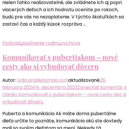
nielen ľahko realizovatelné, ale zvládnete ich aj popri
viacerých deťoch a ich hodnotu oceníte po rokoch,
budú pre vás na nezaplatenie. V týchto škatuľkách sa
zastaví čas a každý kúsok rozpráva …
Podcast
,
posilnenie rodiny
,
vychova
Komunikovať s pubertiakom – nové
cesty ako si vybudovať dôveru
Autor:
lydia.argilli@gmail.com
aktualizované
28.
februára 2024
14. decembra 2023
Zanechať komentár
k
článku Komunikovať s pubertiakom – nové cesty ako si
vybudovať dôveru
Puberta a komunikácia Ak máte doma pubertálne
dieťa určite to poznáte, komunikácia akú ste dovtedy
mali so svojím dieťatom sa mení. Niekedy tá