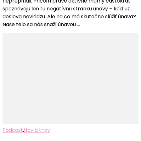
neprepínali. Pričom práve aktívne mamy častokrát
spoznávajú len tú negatívnu stránku únavy – keď už
doslova nevládzu. Ale na čo má skutočne slúžiť únava?
Naše telo sa nás snaží únavou …
Podcast
,
tipy a triky