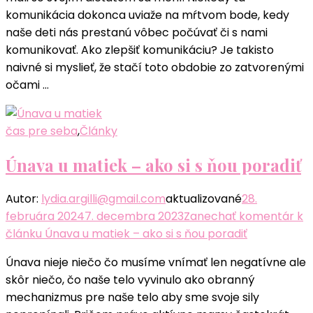
komunikácia dokonca uviaže na mŕtvom bode, kedy
naše deti nás prestanú vôbec počúvať či s nami
komunikovať. Ako zlepšiť komunikáciu? Je takisto
naivné si myslieť, že stačí toto obdobie zo zatvorenými
očami …
čas pre seba
,
Články
Únava u matiek – ako si s ňou poradiť
Autor:
lydia.argilli@gmail.com
aktualizované
28.
februára 2024
7. decembra 2023
Zanechať komentár
k
článku Únava u matiek – ako si s ňou poradiť
Únava nieje niečo čo musíme vnímať len negatívne ale
skôr niečo, čo naše telo vyvinulo ako obranný
mechanizmus pre naše telo aby sme svoje sily