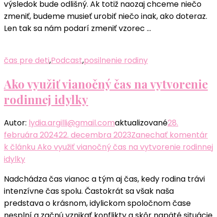
výsledok bude odlišný. Ak totiž naozaj chceme niečo
zmeniť, budeme musieť urobiť niečo inak, ako doteraz.
Len tak sa nám podarí zmeniť vzorec …
čas pre deti
,
Podcast
,
posilnenie rodiny
Ako využiť vianočný čas na vytvorenie
rodinnej idylky
Autor:
lydia.argilli@gmail.com
aktualizované
28.
februára 2024
22. decembra 2023
Zanechať komentár
k článku Ako využiť vianočný čas na vytvorenie rodinnej
idylky
Nadchádza čas vianoc a tým aj čas, kedy rodina trávi
intenzívne čas spolu. Častokrát sa však naša
predstava o krásnom, idylickom spoločnom čase
nesplní a začnú vznikať konflikty a skôr napäté situácie