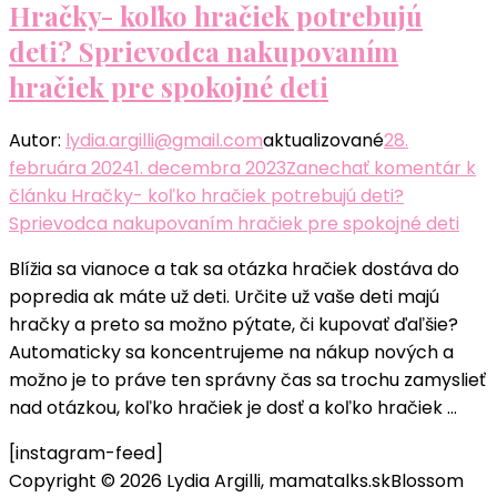
Hračky- koľko hračiek potrebujú
deti? Sprievodca nakupovaním
hračiek pre spokojné deti
Autor:
lydia.argilli@gmail.com
aktualizované
28.
februára 2024
1. decembra 2023
Zanechať komentár
k
článku Hračky- koľko hračiek potrebujú deti?
Sprievodca nakupovaním hračiek pre spokojné deti
Blížia sa vianoce a tak sa otázka hračiek dostáva do
popredia ak máte už deti. Určite už vaše deti majú
hračky a preto sa možno pýtate, či kupovať ďaľšie?
Automaticky sa koncentrujeme na nákup nových a
možno je to práve ten správny čas sa trochu zamyslieť
nad otázkou, koľko hračiek je dosť a koľko hračiek …
[instagram-feed]
Copyright © 2026 Lydia Argilli, mamatalks.sk
Blossom