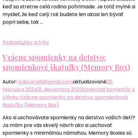
keď sa stretne celá rodina pohrimade. Je totiž mylné si
myslieť, že keď celý rok budete len akosi len bývať
popri sebe, tak …
Podcast
,
tipy a triky
Vzácne spomienky na detstvo:
spomienkové škatuľky (Memory Box)
Autor:
lydia.argilli@gmail.com
aktualizované
28.
februára 2024
21. decembra 2023
Zanechať komentár
k
článku Vzácne spomienky na detstvo: spomienkové
škatuľky (Memory Box)
Ako si uschovávate spomienky na detstvo vaších detí?
Ja mám pre vás skvelý návrh ako si uschovať
spomienky s minimálnou námahou. Memory Boxies sú