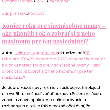
Úvodná stránka
/
2023
/
december
čas pre seba
,
Podcast
Koniec roka pre viacnásobné mamy –
ako ukončiť rok a zobrať si z neho
maximum pre ten nasledujúci?
Autor:
lydia.argilli@gmail.com
aktualizované
28.
februára 2024
29. decembra 2023
Zanechať komentár
k článku Koniec roka pre viacnásobné mamy – ako
ukončiť rok a zobrať si z neho maximum pre ten
nasledujúci?
Je dobré začať nový rok nie v zašlapaných kolajách
ale využiť tú možnosť začať odznova.Pritom mi často
znova a znova opakujeme naše správanie a
rozhodnutia a tak je ťažko možné očakávať, že