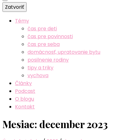
Zatvoriť
Témy
čas pre deti
čas pre povinnosti
čas pre seba
domácnosť, upratovanie bytu
posilnenie rodiny
tipy a triky
vychova
Články
Podcast
O blogu
Kontakt
Mesiac:
december 2023