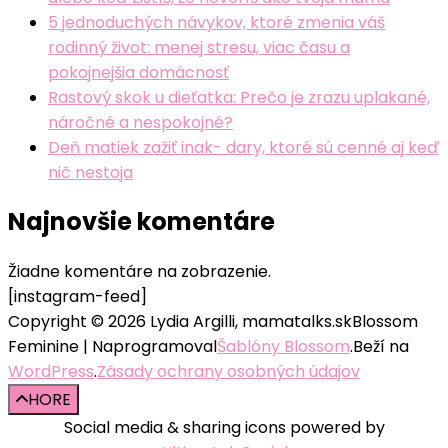
5 jednoduchých návykov, ktoré zmenia váš
rodinný život: menej stresu, viac času a
pokojnejšia domácnosť
Rastový skok u dieťatka: Prečo je zrazu uplakané,
náročné a nespokojné?
Deň matiek zažiť inak- dary, ktoré sú cenné aj keď
nič nestoja
Najnovšie komentáre
Žiadne komentáre na zobrazenie.
[instagram-feed]
Copyright © 2026 Lydia Argilli, mamatalks.sk
Blossom
Feminine | Naprogramoval
Šablóny Blossom
.Beží na
WordPress
.
Zásady ochrany osobných údajov
HORE
Social media & sharing icons powered by