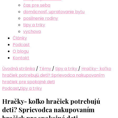
čas pre seba
domácnosť, upratovanie bytu
posilnenie rodiny
tipy a triky
vychova
Články
Podcast
O blogu
Kontakt
Úvodná stránka
/
Témy
/
tipy a triky
/
Hračky- koľko
hračiek potrebujú deti? Sprievodca nakupovaním
hračiek pre spokojné deti
Podcast
,
tipy a triky
Hračky- koľko hračiek potrebujú
deti? Sprievodca nakupovaním
hračiek pre spokojné deti