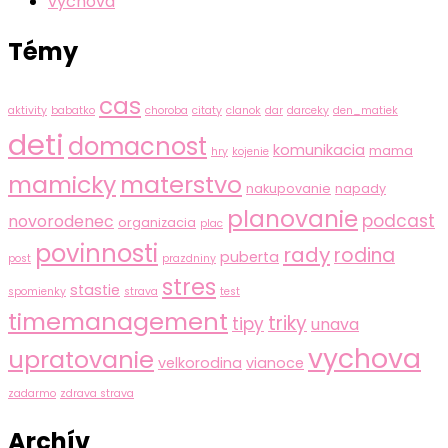
vychova
Témy
cas
aktivity
babatko
choroba
citaty
clanok
dar
darceky
den_matiek
deti
domacnost
komunikacia
mama
hry
kojenie
mamicky
materstvo
nakupovanie
napady
planovanie
podcast
novorodenec
organizacia
plac
povinnosti
rady
rodina
puberta
post
prazdniny
stres
stastie
spomienky
strava
test
timemanagement
triky
tipy
unava
vychova
upratovanie
velkorodina
vianoce
zadarmo
zdrava strava
Archív