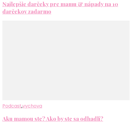
Najlepšie darčeky pre mamu & nápady na 10
darčekov zadarmo
Podcast
,
vychova
Aku mamou ste? Ako by ste sa odhadli?