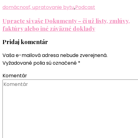
domácnosť, upratovanie bytu
,
Podcast
Upracte si vaše Dokumenty – či už listy, zmlúvy,
faktúry alebo iné záväzné doklady
Pridaj komentár
Vaša e-mailová adresa nebude zverejnená.
Vyžadované polia sú označené
*
Komentár