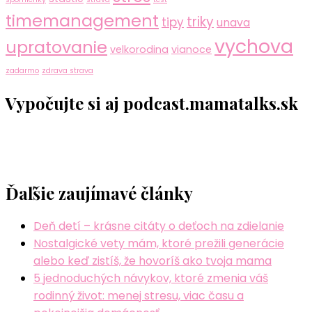
timemanagement
triky
tipy
unava
vychova
upratovanie
velkorodina
vianoce
zadarmo
zdrava strava
Vypočujte si aj podcast.mamatalks.sk
Ďaľšie zaujímavé články
Deň detí – krásne citáty o deťoch na zdielanie
Nostalgické vety mám, ktoré prežili generácie
alebo keď zistíš, že hovoríš ako tvoja mama
5 jednoduchých návykov, ktoré zmenia váš
rodinný život: menej stresu, viac času a