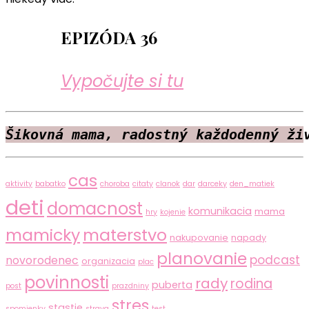
EPIZÓDA 36
Vypočujte si tu
Šikovná mama, radostný každodenný ži
cas
aktivity
babatko
choroba
citaty
clanok
dar
darceky
den_matiek
deti
domacnost
komunikacia
mama
hry
kojenie
mamicky
materstvo
nakupovanie
napady
planovanie
podcast
novorodenec
organizacia
plac
povinnosti
rady
rodina
puberta
post
prazdniny
stres
stastie
spomienky
strava
test