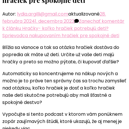
Autor:
lydia.argilli@gmail.com
aktualizované
28.
februára 2024
1. decembra 2023
Zanechať komentár
k článku Hračky- koľko hračiek potrebujú deti?
Sprievodca nakupovaním hračiek pre spokojné deti
Blížia sa vianoce a tak sa otázka hračiek dostáva do
popredia ak máte už deti. Určite už vaše deti majú
hračky a preto sa možno pýtate, či kupovať ďaľšie?
Automaticky sa koncentrujeme na nákup nových a
možno je to práve ten správny čas sa trochu zamyslieť
nad otázkou, koľko hračiek je dosť a koľko hračiek
naše deti skutočne potrebujú aby mali šťastné a
spokojné destvo?
Vypočujte si tento podcast v ktorom vám ponúknem
zopár zaujímavých štúdii, ktoré ukazujú, že aj menej je
niekedy viac.