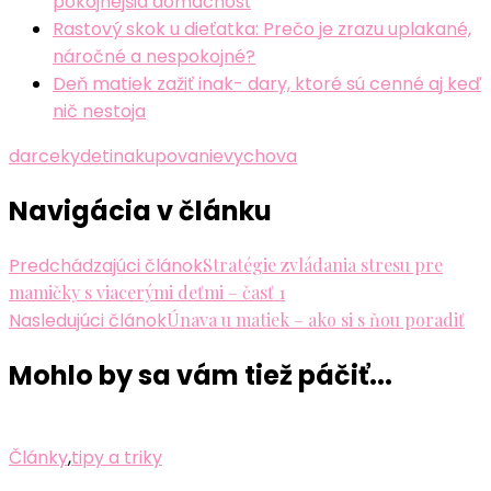
pokojnejšia domácnosť
Rastový skok u dieťatka: Prečo je zrazu uplakané,
náročné a nespokojné?
Deň matiek zažiť inak- dary, ktoré sú cenné aj keď
nič nestoja
darceky
deti
nakupovanie
vychova
Navigácia v článku
Predchádzajúci článok
Stratégie zvládania stresu pre
mamičky s viacerými deťmi – časť 1
Nasledujúci článok
Únava u matiek – ako si s ňou poradiť
Mohlo by sa vám tiež páčiť...
Články
,
tipy a triky