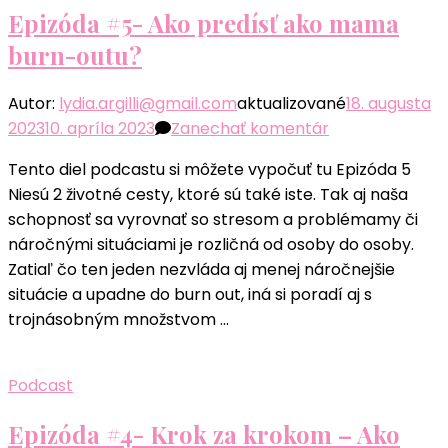
tak
Epizóda #5- Ako predísť ako mama
burnout
burn-outu?
Autor:
lydia.argilli@gmail.com
aktualizované
18. augusta
k
2023
10. apríla 2023
Zanechať komentár
článku
Tento diel podcastu si môžete vypočuť tu Epizóda 5
Epizóda
Niesú 2 životné cesty, ktoré sú také iste. Tak aj naša
#5-
schopnosť sa vyrovnať so stresom a problémamy či
Ako
náročnými situáciami je rozličná od osoby do osoby.
predísť
Zatiaľ čo ten jeden nezvláda aj menej náročnejšie
ako
situácie a upadne do burn out, iná si poradí aj s
mama
trojnásobným množstvom …
burn-
outu?
Podcast
Epizóda #4- Krok za krokom – Ako