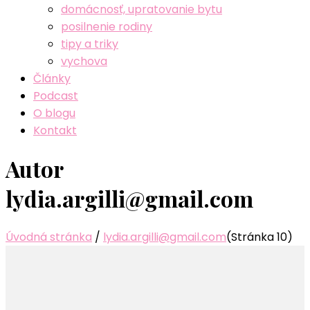
domácnosť, upratovanie bytu
posilnenie rodiny
tipy a triky
vychova
Články
Podcast
O blogu
Kontakt
Autor
lydia.argilli@gmail.com
Úvodná stránka
/
lydia.argilli@gmail.com
(Stránka 10)