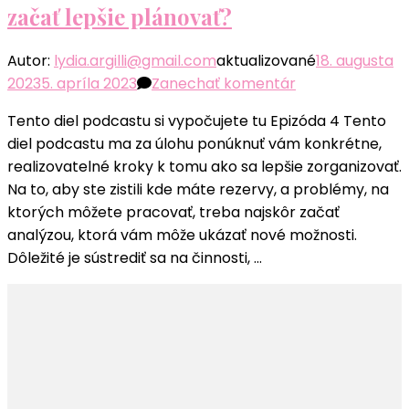
začať lepšie plánovať?
Autor:
lydia.argilli@gmail.com
aktualizované
18. augusta
k
2023
5. apríla 2023
Zanechať komentár
článku
Tento diel podcastu si vypočujete tu Epizóda 4 Tento
Epizóda
diel podcastu ma za úlohu ponúknuť vám konkrétne,
#4-
realizovatelné kroky k tomu ako sa lepšie zorganizovať.
Krok
Na to, aby ste zistili kde máte rezervy, a problémy, na
za
ktorých môžete pracovať, treba najskôr začať
krokom
analýzou, ktorá vám môže ukázať nové možnosti.
–
Dôležité je sústrediť sa na činnosti, …
Ako
začať
lepšie
plánovať?