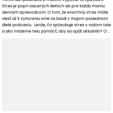
Epizóda
Stres je popri viacerých deťoch asi pre každú mamu
#6-
denným sprievodcom. O tom, že enormný stres môže
Ako
viesť až k vyhoreniu sme sa bavili v mojom poslednom
sa
diele podcastu. Lenže, čo spôsobuje stres v našom tele
vyrovnať
a ako môžeme telu pomôcť, aby sa opäť ukludnilo? O …
so
stresom,
taktiky
a
rady