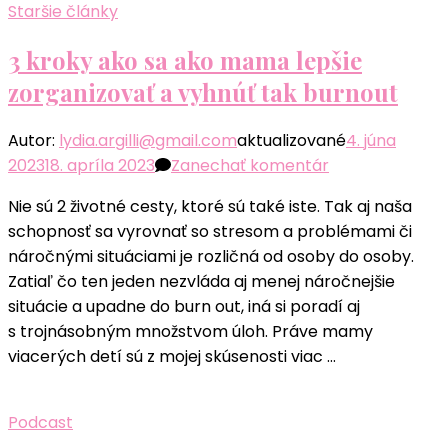
Staršie články
3 kroky ako sa ako mama lepšie
zorganizovať a vyhnúť tak burnout
Autor:
lydia.argilli@gmail.com
aktualizované
4. júna
k
2023
18. apríla 2023
Zanechať komentár
článku
Nie sú 2 životné cesty, ktoré sú také iste. Tak aj naša
3
schopnosť sa vyrovnať so stresom a problémami či
kroky
náročnými situáciami je rozličná od osoby do osoby.
ako
Zatiaľ čo ten jeden nezvláda aj menej náročnejšie
sa
situácie a upadne do burn out, iná si poradí aj
ako
s trojnásobným množstvom úloh. Práve mamy
mama
viacerých detí sú z mojej skúsenosti viac …
lepšie
zorganizovať
a
Podcast
vyhnúť