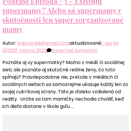
Podcast Epizóda #3 – Existujú
supermamy? Alebo sú supermamy v
skutočnosti len super zorganizované
mamy
Autor:
lydia.argilli@gmail.com
aktualizované
1. apríla
k
2023
31. marca 2023
Zanechať komentár
článku
Poznáte aj vy supermatky? Možno z médií či sociálnej
Podcast
sieti, ale poznáte aj skutočné reálne ženy, čo toto
Epizóda
spĺňajú? Pravdepodobne nie, pretože v médiách či
#3
sociálnych sieťach sa samozrejme ukazuje každý len zo
–
svojej cukríkovej strany. Táto je ďaleko vzdialená od
Existujú
reality. Určite sa tam mamičky nechodia chváliť, keď
supermamy?
ich dieťa dostane v škole guľu …
Alebo
sú
supermamy
v