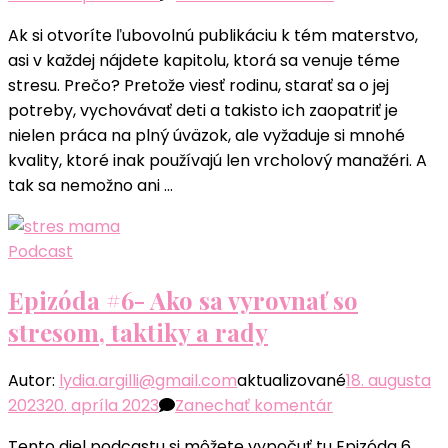
článku
Ak si otvoríte ľubovolnú publikáciu k tém materstvo,
2
asi v každej nájdete kapitolu, ktorá sa venuje téme
jednoduché
stresu. Prečo? Pretože viesť rodinu, starať sa o jej
taktiky
potreby, vychovávať deti a takisto ich zaopatriť je
pre
nielen práca na plný úväzok, ale vyžaduje si mnohé
mamy
kvality, ktoré inak používajú len vrcholový manažéri. A
ako
tak sa nemožno ani …
dostať
stres
pod
Podcast
kontrolu
Epizóda #6- Ako sa vyrovnať so
stresom, taktiky a rady
Autor:
lydia.argilli@gmail.com
aktualizované
18. augusta
k
2023
20. apríla 2023
Zanechať komentár
článku
Tento diel podcastu si môžete vypočuť tu Epizóda 6