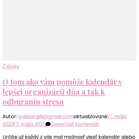
Články
O tom ako vám pomôže kalendár v
lepšej organizácii dňa a tak k
odburaniu stresu
Autor:
lydia.argilli@gmail.com
aktualizované
17. mája
k
2023
17. mája 2023
Zanechať komentár
článku
Určite už každý z vás mal možnosť viesť kalendár alebo