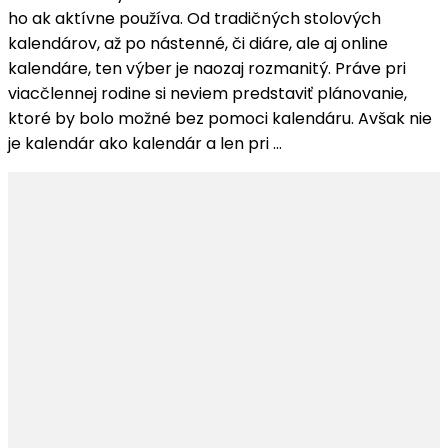
O
ho ak aktívne používa. Od tradičných stolových
tom
kalendárov, až po nástenné, či diáre, ale aj online
ako
kalendáre, ten výber je naozaj rozmanitý. Práve pri
vám
viacčlennej rodine si neviem predstaviť plánovanie,
pomôže
ktoré by bolo možné bez pomoci kalendáru. Avšak nie
kalendár
je kalendár ako kalendár a len pri …
v
lepšej
organizácii
dňa
a
tak
k
odburaniu
stresu