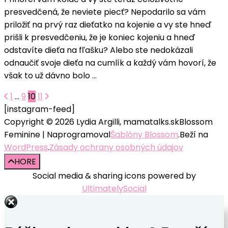
3
presvedčená, že neviete piecť? Nepodarilo sa vám
časté
priložiť na prvý raz dieťatko na kojenie a vy ste hneď
chyby,
prišli k presvedčeniu, že je koniec kojeniu a hneď
ktoré
odstavíte dieťa na fľašku? Alebo ste nedokázali
robíme
odnaučiť svoje dieťa na cumlík a každý vám hovorí, že
ako
však to už dávno bolo …
mamičky
Navigácia
Stránka
Stránka
Stránka
Stránka
1
…
9
10
11
[instagram-feed]
v
Copyright © 2026 Lydia Argilli, mamatalks.sk
Blossom
článkoch
Feminine | Naprogramoval
Šablóny Blossom
.Beží na
WordPress
.
Zásady ochrany osobných údajov
HORE
Social media & sharing icons powered by
UltimatelySocial