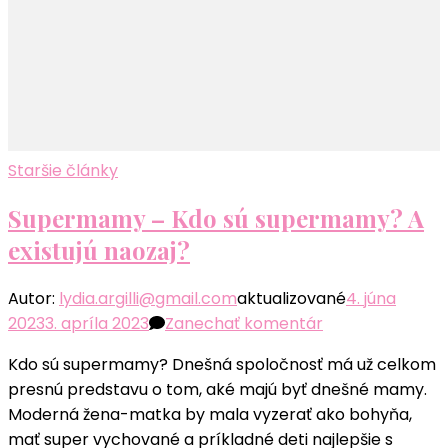
Staršie články
Supermamy – Kdo sú supermamy? A
existujú naozaj?
Autor:
lydia.argilli@gmail.com
aktualizované
4. júna
k
2023
3. apríla 2023
Zanechať komentár
článku
Kdo sú supermamy? Dnešná spoločnosť má už celkom
Supermamy
presnú predstavu o tom, aké majú byť dnešné mamy.
–
Moderná žena-matka by mala vyzerať ako bohyňa,
Kdo
mať super vychované a príkladné deti najlepšie s
sú