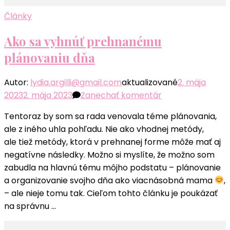
Články
Ako sa vyhnúť prehnanému
plánovaniu dňa
Autor:
lydia.argilli@gmail.com
aktualizované
2. mája
k
2023
2. mája 2023
Zanechať komentár
článku
Tentoraz by som sa rada venovala téme plánovania,
Ako
ale z iného uhla pohľadu. Nie ako vhodnej metódy,
sa
ale tiež metódy, ktorá v prehnanej forme môže mať aj
vyhnúť
negatívne následky. Možno si myslíte, že možno som
prehnanému
zabudla na hlavnú tému môjho podstatu – plánovanie
plánovaniu
a organizovanie svojho dňa ako viacnásobná mama
,
dňa
– ale nieje tomu tak. Cieľom tohto článku je poukázať
na správnu …