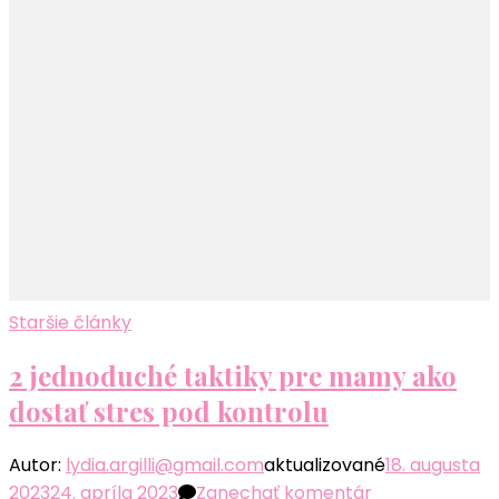
Staršie články
2 jednoduché taktiky pre mamy ako
dostať stres pod kontrolu
Autor:
lydia.argilli@gmail.com
aktualizované
18. augusta
k
2023
24. apríla 2023
Zanechať komentár