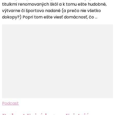
titulkmi renomovaných škôl a k tomu ešte hudobné,
supermamy?
výtvarne či športovo nadané (a prečo nie všetko
A
dokopy?) Popri tom ešte viesť domácnosť, čo …
existujú
naozaj?
Podcast