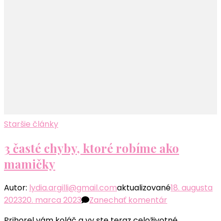
skutočnosti
len
super
zorganizované
mamy
Staršie články
3 časté chyby, ktoré robíme ako
mamičky
Autor:
lydia.argilli@gmail.com
aktualizované
18. augusta
k
2023
20. marca 2023
Zanechať komentár
článku
Prihorel vám koláč a vy ste teraz celoživotné