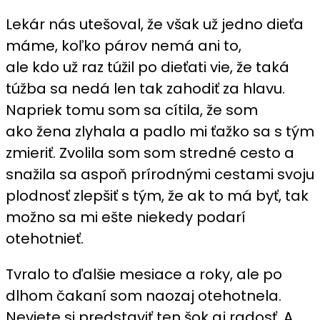
Lekár nás utešoval, že však už jedno dieťa
máme, koľko párov nemá ani to,
ale kdo už raz túžil po dieťati vie, že taká
túžba sa nedá len tak zahodiť za hlavu.
Napriek tomu som sa cítila, že som
ako žena zlyhala a padlo mi ťažko sa s tým
zmieriť. Zvolila som som stredné cesto a
snažila sa aspoň prírodnými cestami svoju
plodnosť zlepšiť s tým, že ak to má byť, tak
možno sa mi ešte niekedy podarí
otehotnieť.
Tvralo to ďalšie mesiace a roky, ale po
dlhom čakaní som naozaj otehotnela.
Neviete si predstaviť ten šok aj radosť. A