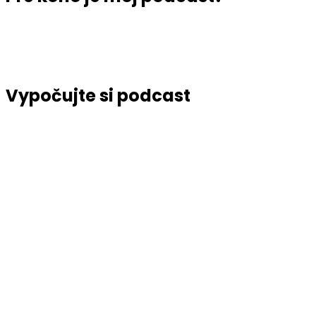
Vypočujte si podcast
Search
Episodes
Epizóda #176- Žalúdočné problémy v lete: Ako si
rýchlo uľaviť a čo jesť
7. AUGUSTA 2026
Lydia Argilli
Epizóda #175- Súrodenecké hádky: Čo robiť, keď sa
deti neustále hádajú?
31. JÚLA 2026
Lydia Argilli