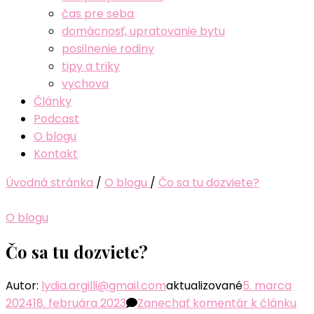
čas pre seba
domácnosť, upratovanie bytu
posilnenie rodiny
tipy a triky
vychova
Články
Podcast
O blogu
Kontakt
Úvodná stránka
/
O blogu
/
Čo sa tu dozviete?
O blogu
Čo sa tu dozviete?
Autor:
lydia.argilli@gmail.com
aktualizované
5. marca
2024
18. februára 2023
Zanechať komentár
k článku