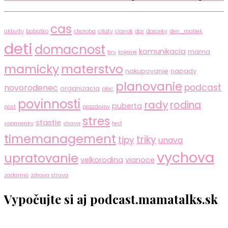
cas
aktivity
babatko
choroba
citaty
clanok
dar
darceky
den_matiek
deti
domacnost
komunikacia
mama
hry
kojenie
mamicky
materstvo
nakupovanie
napady
planovanie
podcast
novorodenec
organizacia
plac
povinnosti
rady
rodina
puberta
post
prazdniny
stres
stastie
spomienky
strava
test
timemanagement
triky
tipy
unava
vychova
upratovanie
velkorodina
vianoce
zadarmo
zdrava strava
Vypočujte si aj podcast.mamatalks.sk