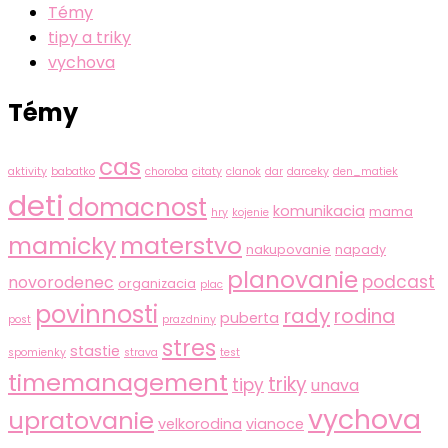
Témy
tipy a triky
vychova
Témy
cas
aktivity
babatko
choroba
citaty
clanok
dar
darceky
den_matiek
deti
domacnost
komunikacia
mama
hry
kojenie
mamicky
materstvo
nakupovanie
napady
planovanie
podcast
novorodenec
organizacia
plac
povinnosti
rady
rodina
puberta
post
prazdniny
stres
stastie
spomienky
strava
test
timemanagement
triky
tipy
unava
vychova
upratovanie
velkorodina
vianoce