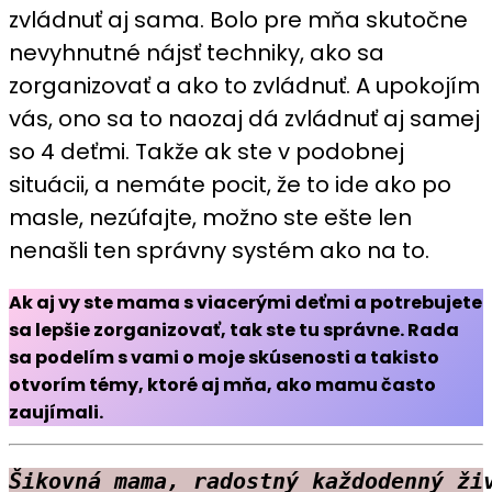
zvládnuť aj sama. Bolo pre mňa skutočne
nevyhnutné nájsť techniky, ako sa
zorganizovať a ako to zvládnuť. A upokojím
vás, ono sa to naozaj dá zvládnuť aj samej
so 4 deťmi. Takže ak ste v podobnej
situácii, a nemáte pocit, že to ide ako po
masle, nezúfajte, možno ste ešte len
nenašli ten správny systém ako na to.
Ak aj vy ste mama s viacerými deťmi a potrebujete
sa lepšie zorganizovať, tak ste tu správne. Rada
sa podelím s vami o moje skúsenosti a takisto
otvorím témy, ktoré aj mňa, ako mamu často
zaujímali.
Šikovná mama, radostný každodenný ži