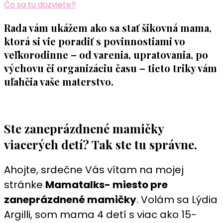
Čo sa tu dozviete?
Rada vám ukážem ako sa stať šikovná mama,
ktorá si vie poradiť s povinnostiami vo
veľkorodinne – od varenia, upratovania, po
výchovu či organizáciu času – tieto triky vám
uľahčia vaše materstvo.
Ste zaneprázdnené mamičky
viacerých detí? Tak ste tu správne.
Ahojte, srdečne Vás vítam na mojej
stránke
Mamatalks- miesto pre
zaneprázdnené mamičky
. Volám sa Lýdia
Argilli, som mama 4 detí s viac ako 15-