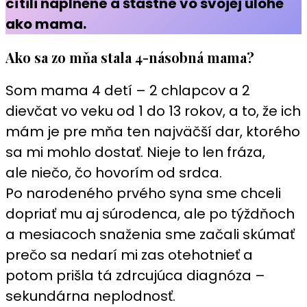
cítili naplnené a šťastné vo svojej úlohe
ako mama.
Ako sa zo mňa stala 4-násobná mama?
Som mama 4 detí – 2 chlapcov a 2
dievčat vo veku od 1 do 13 rokov, a to, že ich
mám je pre mňa ten najväčší dar, ktorého
sa mi mohlo dostať. Nieje to len fráza,
ale niečo, čo hovorím od srdca.
Po narodeného prvého syna sme chceli
dopriať mu aj súrodenca, ale po týždňoch
a mesiacoch snaženia sme začali skúmať
prečo sa nedarí mi zas otehotnieť a
potom prišla tá zdrcujúca diagnóza –
sekundárna neplodnosť.