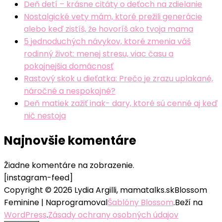
Deň detí – krásne citáty o deťoch na zdielanie
Nostalgické vety mám, ktoré prežili generácie
alebo keď zistíš, že hovoríš ako tvoja mama
5 jednoduchých návykov, ktoré zmenia váš
rodinný život: menej stresu, viac času a
pokojnejšia domácnosť
Rastový skok u dieťatka: Prečo je zrazu uplakané,
náročné a nespokojné?
Deň matiek zažiť inak- dary, ktoré sú cenné aj keď
nič nestoja
Najnovšie komentáre
Žiadne komentáre na zobrazenie.
[instagram-feed]
Copyright © 2026 Lydia Argilli, mamatalks.sk
Blossom
Feminine | Naprogramoval
Šablóny Blossom
.Beží na
WordPress
.
Zásady ochrany osobných údajov