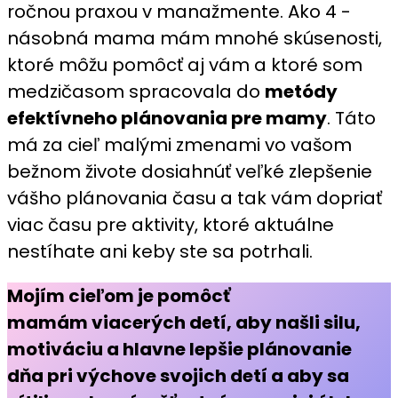
ročnou praxou v manažmente. Ako 4 -
násobná mama mám mnohé skúsenosti,
ktoré môžu pomôcť aj vám a ktoré som
medzičasom spracovala do
metódy
efektívneho plánovania pre mamy
. Táto
má za cieľ malými zmenami vo vašom
bežnom živote dosiahnúť veľké zlepšenie
vášho plánovania času a tak vám dopriať
viac času pre aktivity, ktoré aktuálne
nestíhate ani keby ste sa potrhali.
Mojím cieľom je pomôcť
mamám viacerých detí, aby našli silu,
motiváciu a hlavne lepšie plánovanie
dňa pri výchove svojich detí a aby sa