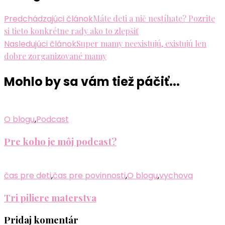
Predchádzajúci článok
Máte deti a nič nestíhate? Pozrite
si tieto konkrétne rady ako to zlepšiť
Nasledujúci článok
Super mamy neexistujú, existujú len
dobre zorganizované mamy
Mohlo by sa vám tiež páčiť...
O blogu
,
Podcast
Pre koho je môj podcast?
čas pre deti
,
čas pre povinnosti
,
O blogu
,
vychova
Tri piliere materstva
Pridaj komentár