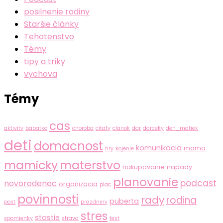
posilnenie rodiny
Staršie články
Tehotenstvo
Témy
tipy a triky
vychova
Témy
cas
aktivity
babatko
choroba
citaty
clanok
dar
darceky
den_matiek
deti
domacnost
komunikacia
mama
hry
kojenie
mamicky
materstvo
nakupovanie
napady
planovanie
podcast
novorodenec
organizacia
plac
povinnosti
rady
rodina
puberta
post
prazdniny
stres
stastie
spomienky
strava
test