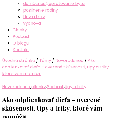
domácnosť, upratovanie bytu
posilnenie rodiny
tipy a triky
vychova
Články
Podcast
O blogu
Kontakt
Úvodná stránka
/
Témy
/
Novorodenec
/
Ako
odplienkovať dieťa – overené skúsenosti, tipy a triky,
ktoré vám pomôžu
Novorodenec
,
plienky
,
Podcast
,
tipy a triky
Ako odplienkovať dieťa – overené
skúsenosti, tipy a triky, ktoré vám
pomôžu