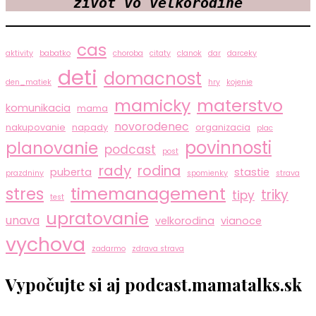
život vo veľkorodine
cas
aktivity
babatko
choroba
citaty
clanok
dar
darceky
deti
domacnost
den_matiek
hry
kojenie
mamicky
materstvo
komunikacia
mama
novorodenec
nakupovanie
napady
organizacia
plac
povinnosti
planovanie
podcast
post
rady
rodina
puberta
stastie
prazdniny
spomienky
strava
timemanagement
stres
triky
tipy
test
upratovanie
unava
velkorodina
vianoce
vychova
zadarmo
zdrava strava
Vypočujte si aj podcast.mamatalks.sk