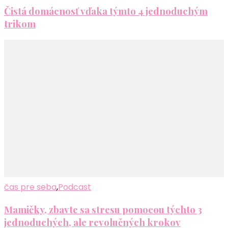
Čistá domácnosť vďaka týmto 4 jednoduchým
trikom
čas pre seba
,
Podcast
Mamičky, zbavte sa stresu pomocou týchto 3
jednoduchých, ale revolučných krokov