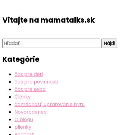
Vitajte na mamatalks.sk
Hľadať:
Kategórie
čas pre deti
čas pre povinnosti
čas pre seba
Články
domácnosť, upratovanie bytu
Novorodenec
O blogu
plienky
Podcast