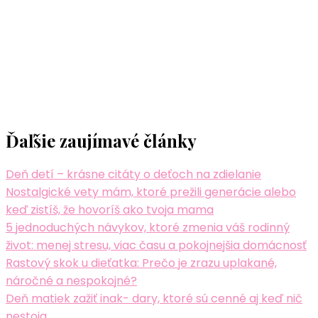
Ďaľšie zaujímavé články
Deň detí – krásne citáty o deťoch na zdielanie
Nostalgické vety mám, ktoré prežili generácie alebo
keď zistíš, že hovoríš ako tvoja mama
5 jednoduchých návykov, ktoré zmenia váš rodinný
život: menej stresu, viac času a pokojnejšia domácnosť
Rastový skok u dieťatka: Prečo je zrazu uplakané,
náročné a nespokojné?
Deň matiek zažiť inak- dary, ktoré sú cenné aj keď nič
nestoja