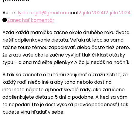
Autor:
lydia.argilli@gmail.com
na
12. júla 2024
12. júla 2024
k
Zanechať komentár
článku
Azda každá mamička začne okolo druhého roku života
Ako
riešiť odplienkovanie dieťaťa. Veľakrát lebo sa sama
odplienkovať
začne touto témou zapodievať, alebo často tiež preto,
dieťa
že zrazu vaše okolie začne vyvíjať tlak či klásť otázky
–
typu – a ona má ešte plienky? A čo ju nedáš na nočník.
overené
skúsenosti,
A tak sa začnete o tú tému zaujímať a zrazu zistíte, že
tipy
každý radí niečo iné a aby toho nebolo dosť na
a
internete nájdete aj hneď skvelé rady, ako zaručene
triky,
odplienkujete dieťa za 5 dní a podobne. A keď sa vám
ktoré
to nepodarí (to je dosť vysoká pravdepodobnosť) tak
vám
budete vinu hľadať v sebe.
pomôžu