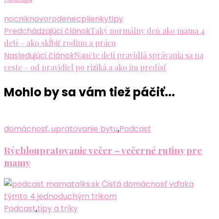
nocnik
novorodenec
plienky
tipy
Navigácia
Predchádzajúci článok
Taký normálny deň ako mama 4
detí – ako skĺbiť rodinu a prácu
v
Nasledujúci článok
Naučte deti pravidlá správania sa na
článku
ceste – od pravidiel po riziká a ako im predísť
Mohlo by sa vám tiež páčiť...
domácnosť, upratovanie bytu
,
Podcast
Rýchloupratovanie večer – večerné rutiny pre
mamy
Podcast
,
tipy a triky