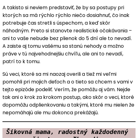
A takisto si neviem predstaviť, že by sa postupy pri
ktorých sa má rýchlo rýchlo niečo dosiahnuť, čo inak
potrebuje čas stretli s úspechom, a keď skôr
náhodným. Preto si stanovte realistické očakávania –
ani to vaše nebude bez plienok do 5 dní ale to nevadí.
A zaiste aj tomu vašému sa stanú nehody a možno
práve v tú najvehodnejšiu chvíľu, ale ani to nevadí,
patrí to k tomu.
Sú veci, ktoré sa mi naozaj overili a tiež mi veľmi
pomohli pri mojich deťoch a o tieto sa chcem s vami v
tejto epizóde podeliť. Verím, že pomôžu aj vám. Nejde
tak ani o krok za krokom postup, ako skôr o veci, ktoré
dopomôžu odplienkovaniu a takými, ktoré mu nielen že
nepomáhajú ale mu dokonca prekážajú.
Šikovná mama, radostný každodenný 