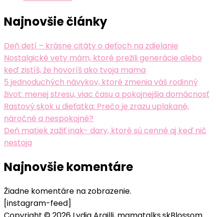
Najnovšie články
Deň detí – krásne citáty o deťoch na zdielanie
Nostalgické vety mám, ktoré prežili generácie alebo
keď zistíš, že hovoríš ako tvoja mama
5 jednoduchých návykov, ktoré zmenia váš rodinný
život: menej stresu, viac času a pokojnejšia domácnosť
Rastový skok u dieťatka: Prečo je zrazu uplakané,
náročné a nespokojné?
Deň matiek zažiť inak- dary, ktoré sú cenné aj keď nič
nestoja
Najnovšie komentáre
Žiadne komentáre na zobrazenie.
[instagram-feed]
Copyright © 2026 Lydia Argilli, mamatalks.sk
Blossom