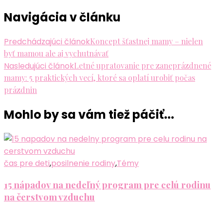
Navigácia v článku
Predchádzajúci článok
Koncept šťastnej mamy – nielen
byť mamou ale aj vychutnávať
Nasledujúci článok
Letné upratovanie pre zaneprázdnené
mamy: 5 praktických vecí, ktoré sa oplatí urobiť počas
prázdnin
Mohlo by sa vám tiež páčiť...
čas pre deti
,
posilnenie rodiny
,
Témy
15 nápadov na nedeľný program pre celú rodinu
na čerstvom vzduchu