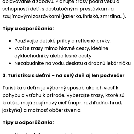
objavovanie a zábavu. Plánujte trasy podľa veku a
schopností detí, s dostatočnými prestávkami a
zaujímavými zastávkami (jazierka, ihriská, zmrzlina…).
Tipy a odporúčania:
Používajte detské prilby a reflexné prvky.
Zvoľte trasy mimo hlavné cesty, ideálne
cyklochodníky alebo lesné cesty.
Nezabudnite na vodu, desiatu a drobnú lekárničku.
3. Turistika s deťmi – na celý deň aj len podvečer
Turistika s deťmi je výborný spôsob ako ich viesť k
pohybu a vzťahu k prírode. Vyberajte trasy, ktoré sú
kratšie, majú zaujímavý cieľ (napr. rozhľadňa, hrad,
jaskyňa) a možnosť občerstvenia.
Tipy a odporúčania: