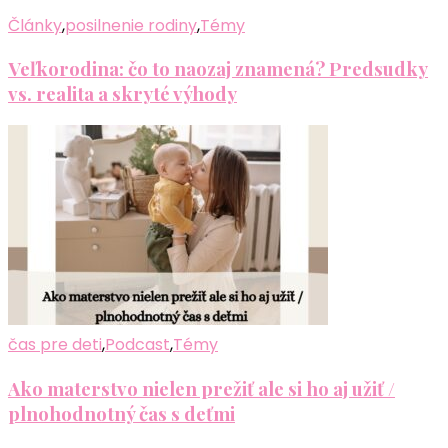
Články
,
posilnenie rodiny
,
Témy
Veľkorodina: čo to naozaj znamená? Predsudky
vs. realita a skryté výhody
čas pre deti
,
Podcast
,
Témy
Ako materstvo nielen prežiť ale si ho aj užiť /
plnohodnotný čas s deťmi