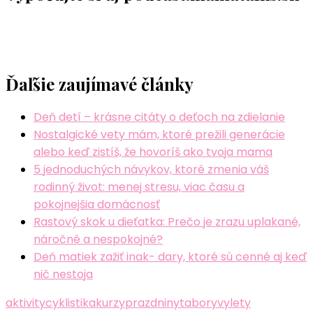
Ďaľšie zaujímavé články
Deň detí – krásne citáty o deťoch na zdielanie
Nostalgické vety mám, ktoré prežili generácie
alebo keď zistíš, že hovoríš ako tvoja mama
5 jednoduchých návykov, ktoré zmenia váš
rodinný život: menej stresu, viac času a
pokojnejšia domácnosť
Rastový skok u dieťatka: Prečo je zrazu uplakané,
náročné a nespokojné?
Deň matiek zažiť inak- dary, ktoré sú cenné aj keď
nič nestoja
aktivity
cyklistika
kurzy
prazdniny
tabory
vylety