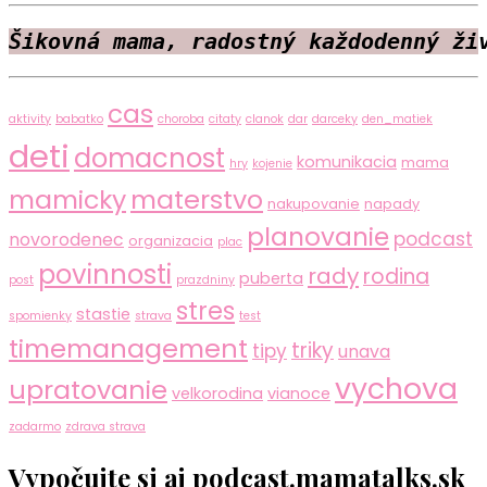
Šikovná mama, radostný každodenný ži
cas
aktivity
babatko
choroba
citaty
clanok
dar
darceky
den_matiek
deti
domacnost
komunikacia
mama
hry
kojenie
mamicky
materstvo
nakupovanie
napady
planovanie
podcast
novorodenec
organizacia
plac
povinnosti
rady
rodina
puberta
post
prazdniny
stres
stastie
spomienky
strava
test
timemanagement
triky
tipy
unava
vychova
upratovanie
velkorodina
vianoce
zadarmo
zdrava strava
Vypočujte si aj podcast.mamatalks.sk