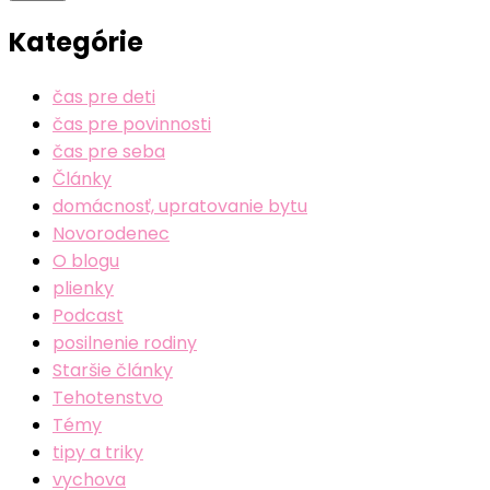
Kategórie
čas pre deti
čas pre povinnosti
čas pre seba
Články
domácnosť, upratovanie bytu
Novorodenec
O blogu
plienky
Podcast
posilnenie rodiny
Staršie články
Tehotenstvo
Témy
tipy a triky
vychova