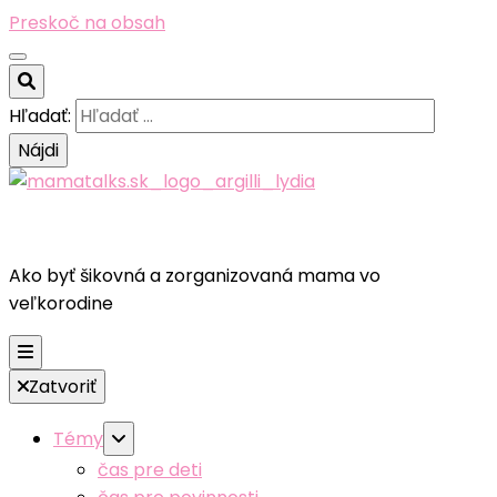
Preskoč na obsah
Hľadať:
Ako byť šikovná a zorganizovaná mama vo
veľkorodine
Zatvoriť
Témy
čas pre deti