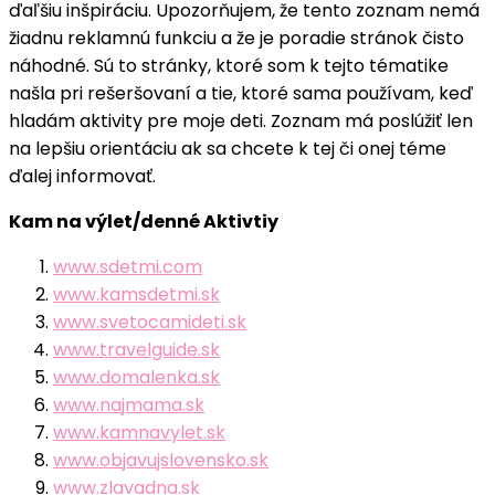
ďaľšiu inšpiráciu. Upozorňujem, že tento zoznam nemá
žiadnu reklamnú funkciu a že je poradie stránok čisto
náhodné. Sú to stránky, ktoré som k tejto tématike
našla pri rešeršovaní a tie, ktoré sama používam, keď
hladám aktivity pre moje deti. Zoznam má poslúžiť len
na lepšiu orientáciu ak sa chcete k tej či onej téme
ďalej informovať.
Kam na výlet/denné Aktivtiy
www.sdetmi.com
www.kamsdetmi.sk
www.svetocamideti.sk
www.travelguide.sk
www.domalenka.sk
www.najmama.sk
www.kamnavylet.sk
www.objavujslovensko.sk
www.zlavadna.sk