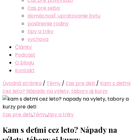
čas pre povinnosti
čas pre seba
domácnosť, upratovanie bytu
posilnenie rodiny
tipy a triky
vychova
Články
Podcast
O blogu
Kontakt
Úvodná stránka
/
Témy
/
čas pre deti
/
Kam s deťmi
cez leto? Nápady na výlety, tábory aj kurzy
čas pre deti
,
Témy
,
tipy a triky
Kam s deťmi cez leto? Nápady na
výlety, tábory aj kurzy