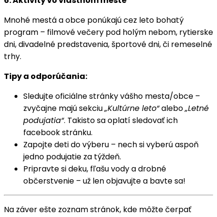
6. Aktivity vo vlastnom meste
Mnohé mestá a obce ponúkajú cez leto bohatý
program – filmové večery pod holým nebom, rytier­ske
dni, divadelné predstavenia, športové dni, či remeselné
trhy.
Tipy a odporúčania:
Sledujte oficiálne stránky vášho mesta/obce –
zvyčajne majú sekciu
„Kultúrne leto“
alebo
„Letné
podujatia“
. Takisto sa oplatí sledovať ich
facebook stránku.
Zapojte deti do výberu – nech si vyberú aspoň
jedno podujatie za týždeň.
Pripravte si deku, fľašu vody a drobné
občerstvenie – už len objavujte a bavte sa!
Na záver ešte zoznam stránok, kde môžte čerpať