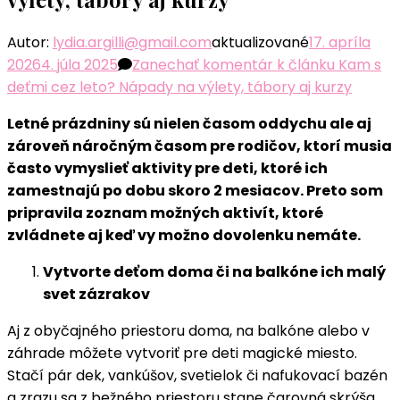
Autor:
lydia.argilli@gmail.com
aktualizované
17. apríla
2026
4. júla 2025
Zanechať komentár
k článku Kam s
deťmi cez leto? Nápady na výlety, tábory aj kurzy
Letné prázdniny sú nielen časom oddychu ale aj
zároveň náročným časom pre rodičov, ktorí musia
často vymyslieť aktivity pre deti, ktoré ich
zamestnajú po dobu skoro 2 mesiacov. Preto som
pripravila zoznam možných aktivít, ktoré
zvládnete aj keď vy možno dovolenku nemáte.
Vytvorte deťom doma či na balkóne ich malý
svet zázrakov
Aj z obyčajného priestoru doma, na balkóne alebo v
záhrade môžete vytvoriť pre deti magické miesto.
Stačí pár dek, vankúšov, svetielok či nafukovací bazén
a zrazu sa z bežného priestoru stane čarovná skrýša