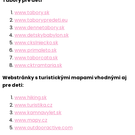
Tábory pre deti
www.tabory.sk
www.taborypredeti.eu
www.dennetabory.sk
www.detskybabylon.sk
www.ckslniecko.sk
www.primaleto.sk
www.taborcata.sk
www.cktramtaria.sk
Webstránky s turistickými mapami vhodnými aj
pre deti:
www.hiking.sk
www.turistika.cz
www.kamnavylet.sk
www.mapy.cz
www.outdooractive.com