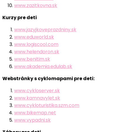
www.zazitkovna.sk
Kurzy pre deti
www.jazyjkoveprazdniny.sk
www.eduworld.sk
www.logiscool.com
www.helendoron.sk
www.benitim.sk
www.akademia.edulab.sk
Webstránky s cyklomapami pre deti:
www.cykloserver.sk
www.kamnavylet.sk
www.cykloturistika.szm.com
www.bikemap.net
www.vypadni.sk