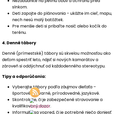
Nezabudnite na pevnú obuv a ochranu pred
slnkom.
Deti zapojte do plánovania – ukážte im cieľ, mapu,
nech nesú malý batôžtek.
Pre menšie deti si pribaľte nosič alebo kočík do
terénu.
4. Denné tábory
Denné (prímestské) tábory sú skvelou možnosťou ako
deťom spestriť leto, nájsť si nových kamarátov a
zároveň si oddýchnuť od každodenného stereotypu.
Tipy a odporúčania:
Vyberajte tábory podľa záujmov dieťaťa –
športové, výtvarné, prírodovedné, jazykové.
Skontrolujte, či je zabezpečené stravovanie a
kvalifikovaný dozor.
Informujte sa vopred, či je potrebné niečo doniesť