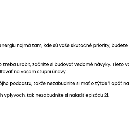
vať energiu najmä tam, kde sú vaše skutočné priority, bude
čo treba urobiť, začnite si budovať vedomé návyky. Tieto 
adľovať na vašom stupni únavy.
jho podcastu, takže nezabudnite si mať o týždeň opäť nal
h vplyvoch, tak nezabudnite si naladiť epizódu 21.