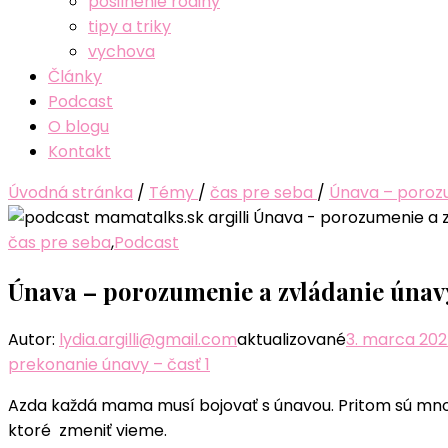
posilnenie rodiny
tipy a triky
vychova
Články
Podcast
O blogu
Kontakt
Úvodná stránka
/
Témy
/
čas pre seba
/
Únava – porozu
čas pre seba
,
Podcast
Únava – porozumenie a zvládanie únavy
Autor:
lydia.argilli@gmail.com
aktualizované
3. marca 20
prekonanie únavy – časť 1
Azda každá mama musí bojovať s únavou. Pritom sú mno
ktoré zmeniť vieme.