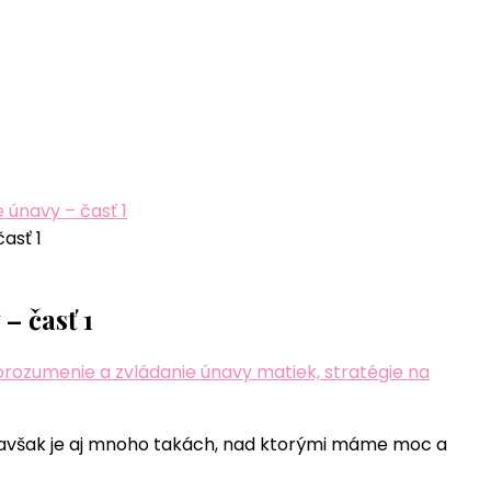
 únavy – časť 1
– časť 1
rozumenie a zvládanie únavy matiek, stratégie na
, avšak je aj mnoho takách, nad ktorými máme moc a