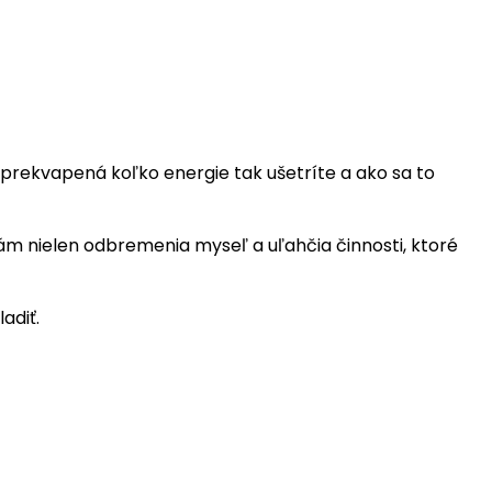
te prekvapená koľko energie tak ušetríte a ako sa to
vám nielen odbremenia myseľ a uľahčia činnosti, ktoré
adiť.