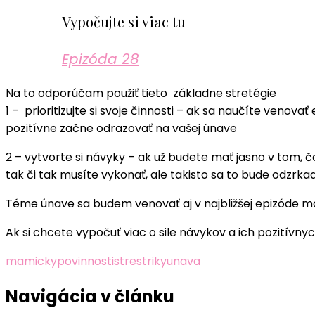
Vypočujte si viac tu
Epizóda 28
Na to odporúčam použiť tieto základne stretégie
1 – prioritizujte si svoje činnosti – ak sa naučíte veno
pozitívne začne odrazovať na vašej únave
2 – vytvorte si návyky – ak už budete mať jasno v tom, 
tak či tak musíte vykonať, ale takisto sa to bude odzrk
Téme únave sa budem venovať aj v najbližšej epizóde mô
Ak si chcete vypočuť viac o sile návykov a ich pozitívnyc
mamicky
povinnosti
stres
triky
unava
Navigácia v článku