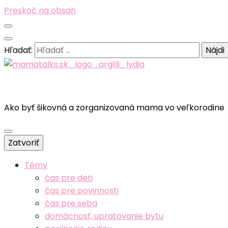
Preskoč na obsah
Hľadať:
Ako byť šikovná a zorganizovaná mama vo veľkorodine
Zatvoriť
Témy
čas pre deti
čas pre povinnosti
čas pre seba
domácnosť, upratovanie bytu