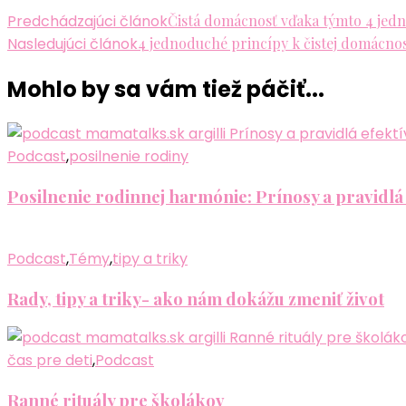
Predchádzajúci článok
Čistá domácnosť vďaka týmto 4 je
Nasledujúci článok
4 jednoduché princípy k čistej domácnos
Mohlo by sa vám tiež páčiť...
Podcast
,
posilnenie rodiny
Posilnenie rodinnej harmónie: Prínosy a pravidlá
Podcast
,
Témy
,
tipy a triky
Rady, tipy a triky- ako nám dokážu zmeniť život
čas pre deti
,
Podcast
Ranné rituály pre školákov