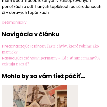
mám s deťmi poobliekaných v zaštopkovaných
ponožkách a odtrhaných teplákoch po súrodencoch
či v deravých topánkach.
deti
mamicky
Navigácia v článku
Predchádzajúci článok
3 časté chyby, ktoré robíme ako
mamičky
Nasledujúci článok
Supermamy – Kdo sú supermamy? A
existujú naozaj?
Mohlo by sa vám tiež páčiť...