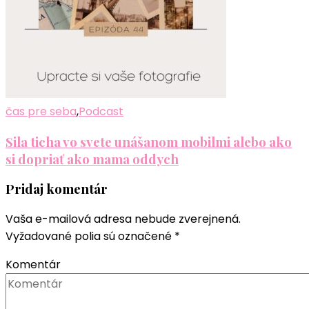
čas pre seba
,
Podcast
Sila ticha vo svete unášanom mobilmi alebo ako
si dopriať ako mama oddych
Pridaj komentár
Vaša e-mailová adresa nebude zverejnená.
Vyžadované polia sú označené
*
Komentár