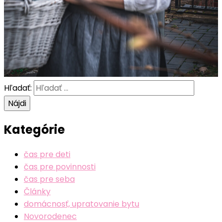
Hľadať:
Kategórie
čas pre deti
čas pre povinnosti
čas pre seba
Články
domácnosť, upratovanie bytu
Novorodenec