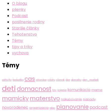
O blogu
plienky
Podcast
posilnenie rodiny
Staršie články
Tehotenstvo
Témy
tipy a triky
vychova
Témy
cas
aktivity
babatko
choroba
citaty
clanok
dar
darceky
den_matiek
deti
domacnost
komunikacia
mama
hry
kojenie
mamicky
materstvo
nakupovanie
napady
planovanie
podcast
novorodenec
organizacia
plac