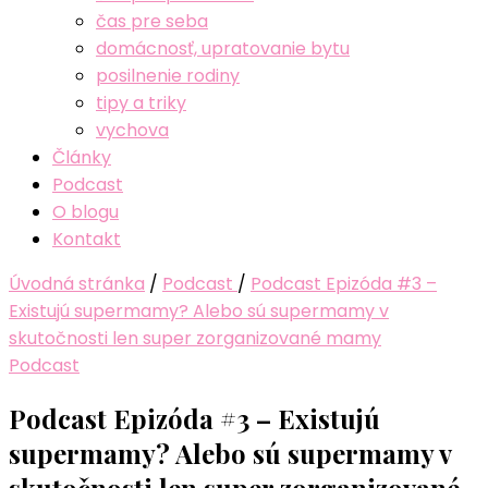
čas pre seba
domácnosť, upratovanie bytu
posilnenie rodiny
tipy a triky
vychova
Články
Podcast
O blogu
Kontakt
Úvodná stránka
/
Podcast
/
Podcast Epizóda #3 –
Existujú supermamy? Alebo sú supermamy v
skutočnosti len super zorganizované mamy
Podcast
Podcast Epizóda #3 – Existujú
supermamy? Alebo sú supermamy v
skutočnosti len super zorganizované