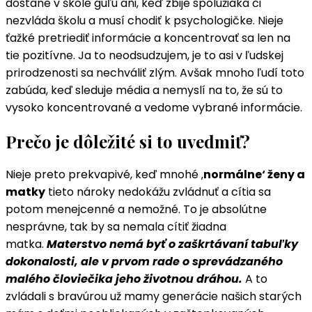
dostane v škole guľu ani, keď zbije spolužiaka či
nezvláda školu a musí chodiť k psychologičke. Nieje
ťažké pretriediť informácie a koncentrovať sa len na
tie pozitívne. Ja to neodsudzujem, je to asi v ľudskej
prirodzenosti sa nechváliť zlým. Avšak mnoho ľudí toto
zabúda, keď sleduje média a nemyslí na to, že sú to
vysoko koncentrované a vedome vybrané informácie.
Prečo je dôležité si to uvedmiť?
Nieje preto prekvapivé, keď mnohé ‚
normálne‘ ženy a
matky
tieto nároky nedokážu zvládnuť a cítia sa
potom menejcenné a nemožné. To je absolútne
nesprávne, tak by sa nemala cítiť žiadna
matka.
Materstvo nemá byť o zaškrtávaní tabuľky
dokonalosti, ale v prvom rade o sprevádzaného
malého človiečika jeho životnou dráhou.
A to
zvládali s bravúrou už mamy generácie našich starých