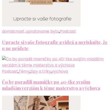
domácnosť, upratovanie bytu
,
Podcast
Upracte si vaše fotografie a videá a neriskujte, že
o ne prídete
Podcast
,
Témy
,
tipy a triky
,
vychova
Čo by poradili mamičky po 40-tke svojím
mladším verziám k téme materstvo a výchova