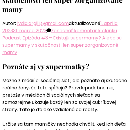
mamy
Autor:
lydia.argilli@gmail.com
aktualizované
1. apríla
2023
31. marca 2023
Zanechať komentár
k článku
Podcast Epizóda #3 – Existujú supermamy? Alebo sú
supermamy v skutočnosti len super zorganizované
mamy
Poznáte aj vy supermatky?
Možno z médií či sociálnej sieti, ale poznáte aj skutočné
reálne ženy, čo toto spĺňajú? Pravdepodobne nie,
pretože v médiách či sociálnych sieťach sa
samozrejme ukazuje každý len zo svojej cukríkovej
strany. Táto je ďaleko vzdialená od reality.
Určite sa tam mamičky nechodia chváliť, keď ich dieťa